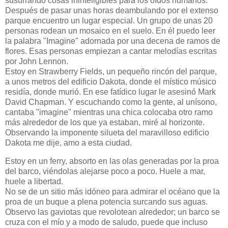
susurrando cosas ininteligibles para los oídos humanos.
Después de pasar unas horas deambulando por el extenso
parque encuentro un lugar especial. Un grupo de unas 20
personas rodean un mosaico en el suelo. En él puedo leer
la palabra "Imagine" adornada por una decena de ramos de
flores. Esas personas empiezan a cantar melodías escritas
por John Lennon.
Estoy en Strawberry Fields, un pequeño rincón del parque,
a unos metros del edificio Dakota, donde el místico músico
residía, donde murió. En ese fatídico lugar le asesinó Mark
David Chapman. Y escuchando como la gente, al unísono,
cantaba "imagine" mientras una chica colocaba otro ramo
más alrededor de los que ya estaban, miré al horizonte.
Observando la imponente silueta del maravilloso edificio
Dakota me dije, amo a esta ciudad.
Estoy en un ferry, absorto en las olas generadas por la proa
del barco, viéndolas alejarse poco a poco. Huele a mar,
huele a libertad.
No se de un sitio más idóneo para admirar el océano que la
proa de un buque a plena potencia surcando sus aguas.
Observo las gaviotas que revolotean alrededor; un barco se
cruza con el mío y a modo de saludo, puede que incluso