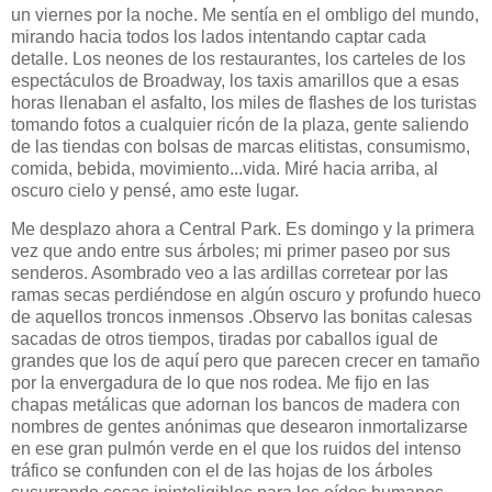
un viernes por la noche. Me sentía en el ombligo del mundo,
mirando hacia todos los lados intentando captar cada
detalle. Los neones de los restaurantes, los carteles de los
espectáculos de Broadway, los taxis amarillos que a esas
horas llenaban el asfalto, los miles de flashes de los turistas
tomando fotos a cualquier ricón de la plaza, gente saliendo
de las tiendas con bolsas de marcas elitistas, consumismo,
comida, bebida, movimiento...vida. Miré hacia arriba, al
oscuro cielo y pensé, amo este lugar.
Me desplazo ahora a Central Park. Es domingo y la primera
vez que ando entre sus árboles; mi primer paseo por sus
senderos. Asombrado veo a las ardillas corretear por las
ramas secas perdiéndose en algún oscuro y profundo hueco
de aquellos troncos inmensos .Observo las bonitas calesas
sacadas de otros tiempos, tiradas por caballos igual de
grandes que los de aquí pero que parecen crecer en tamaño
por la envergadura de lo que nos rodea. Me fijo en las
chapas metálicas que adornan los bancos de madera con
nombres de gentes anónimas que desearon inmortalizarse
en ese gran pulmón verde en el que los ruidos del intenso
tráfico se confunden con el de las hojas de los árboles