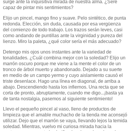
surge ante la inquisitiva mirada de nuestra alma. ¿Seré
capaz de pintar mis sentimientos?
Elijo un pincel, mango fino y suave. Pelo sintético, de punta
redonda. Elección, sin duda, causada por esa vergüenza
del comienzo de todo trabajo. Los trazos serán leves, casi
como andando de puntillas ante la virginidad y pureza del
lienzo. Miro la paleta, ¿qué color sería el más adecuado?
Detengo mis ojos unos instantes ante la variedad de
tonalidades. ¿Cuál combina mejor con la soledad? Elijo un
marrón oscuro porque me viene a la mente el color de un
tronco de árbol muerto y abandonado. Dejado a su suerte
en medio de un campo yermo y cuyo aislamiento causó el
triste desenlace. Hago una línea en diagonal, de arriba a
abajo. Descendiendo hasta los infiernos. Una recta que se
corta de pronto, abruptamente, cuando me digo...¡basta ya
de tanta nostalgia, pasemos al siguiente sentimiento!
Llevo el pequeño pincel al vaso, lleno de productos de
limpieza que el amable muchacho de la tienda me aconsejó
utilizar. Dejo que el marrón se vaya, llevando lejos la temida
soledad. Mientras, vuelvo mi curiosa mirada hacia la