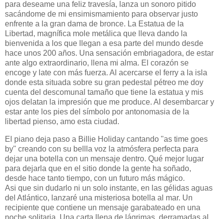
para deseame una feliz travesía, lanza un sonoro pitido
sacándome de mi ensimismamiento para observar justo
enfrente a la gran dama de bronce. La Estatua de la
Libertad, magnífica mole metálica que lleva dando la
bienvenida a los que llegan a esa parte del mundo desde
hace unos 200 años. Una sensación embriagadora, de estar
ante algo extraordinario, llena mi alma. El corazón se
encoge y late con más fuerza. Al acercarse el ferry a la isla
donde esta situada sobre su gran pedestal pétreo me doy
cuenta del descomunal tamaño que tiene la estatua y mis
ojos delatan la impresión que me produce. Al desembarcar y
estar ante los pies del símbolo por antonomasia de la
libertad pienso, amo esta ciudad.
El piano deja paso a Billie Holiday cantando "as time goes
by" creando con su bellla voz la atmósfera perfecta para
dejar una botella con un mensaje dentro. Qué mejor lugar
para dejarla que en el sitio donde la gente ha soñado,
desde hace tanto tiempo, con un futuro más mágico.
Asi que sin dudarlo ni un solo instante, en las gélidas aguas
del Atlántico, lanzaré una misteriosa botella al mar. Un
recipiente que contiene un mensaje garabateado en una
noche solitaria. Una carta llena de lágrimas, derramadas al