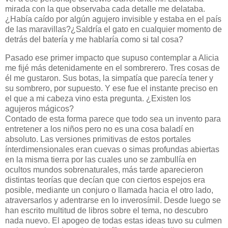
mirada con la que observaba cada detalle me delataba.
¿Había caído por algún agujero invisible y estaba en el país
de las maravillas?¿Saldría el gato en cualquier momento de
detrás del batería y me hablaría como si tal cosa?
Pasado ese primer impacto que supuso contemplar a Alicia
me fijé más detenidamente en el sombrerero. Tres cosas de
él me gustaron. Sus botas, la simpatía que parecía tener y
su sombrero, por supuesto. Y ese fue el instante preciso en
el que a mi cabeza vino esta pregunta. ¿Existen los
agujeros mágicos?
Contado de esta forma parece que todo sea un invento para
entretener a los niños pero no es una cosa baladí en
absoluto. Las versiones primitivas de estos portales
ínterdimensionales eran cuevas o simas profundas abiertas
en la misma tierra por las cuales uno se zambullía en
ocultos mundos sobrenaturales, más tarde aparecieron
distintas teorías que decían que con ciertos espejos era
posible, mediante un conjuro o llamada hacia el otro lado,
atraversarlos y adentrarse en lo inverosímil. Desde luego se
han escrito multitud de libros sobre el tema, no descubro
nada nuevo. El apogeo de todas estas ideas tuvo su culmen