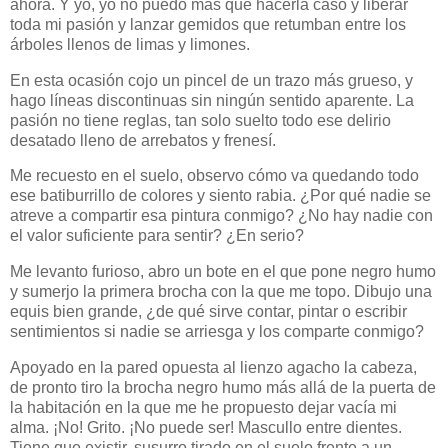
ahora. Y yo, yo no puedo más que hacerla caso y liberar
toda mi pasión y lanzar gemidos que retumban entre los
árboles llenos de limas y limones.
En esta ocasión cojo un pincel de un trazo más grueso, y
hago líneas discontinuas sin ningún sentido aparente. La
pasión no tiene reglas, tan solo suelto todo ese delirio
desatado lleno de arrebatos y frenesí.
Me recuesto en el suelo, observo cómo va quedando todo
ese batiburrillo de colores y siento rabia. ¿Por qué nadie se
atreve a compartir esa pintura conmigo? ¿No hay nadie con
el valor suficiente para sentir? ¿En serio?
Me levanto furioso, abro un bote en el que pone negro humo
y sumerjo la primera brocha con la que me topo. Dibujo una
equis bien grande, ¿de qué sirve contar, pintar o escribir
sentimientos si nadie se arriesga y los comparte conmigo?
Apoyado en la pared opuesta al lienzo agacho la cabeza,
de pronto tiro la brocha negro humo más allá de la puerta de
la habitación en la que me he propuesto dejar vacía mi
alma. ¡No! Grito. ¡No puede ser! Mascullo entre dientes.
Tiene que existir, susurro tirado en el suelo frente a un