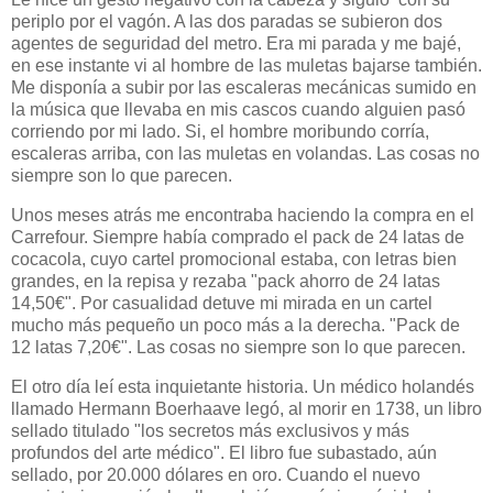
periplo por el vagón. A las dos paradas se subieron dos
agentes de seguridad del metro. Era mi parada y me bajé,
en ese instante vi al hombre de las muletas bajarse también.
Me disponía a subir por las escaleras mecánicas sumido en
la música que llevaba en mis cascos cuando alguien pasó
corriendo por mi lado. Si, el hombre moribundo corría,
escaleras arriba, con las muletas en volandas. Las cosas no
siempre son lo que parecen.
Unos meses atrás me encontraba haciendo la compra en el
Carrefour. Siempre había comprado el pack de 24 latas de
cocacola, cuyo cartel promocional estaba, con letras bien
grandes, en la repisa y rezaba "pack ahorro de 24 latas
14,50€". Por casualidad detuve mi mirada en un cartel
mucho más pequeño un poco más a la derecha. "Pack de
12 latas 7,20€". Las cosas no siempre son lo que parecen.
El otro día leí esta inquietante historia. Un médico holandés
llamado Hermann Boerhaave legó, al morir en 1738, un libro
sellado titulado "los secretos más exclusivos y más
profundos del arte médico". El libro fue subastado, aún
sellado, por 20.000 dólares en oro. Cuando el nuevo