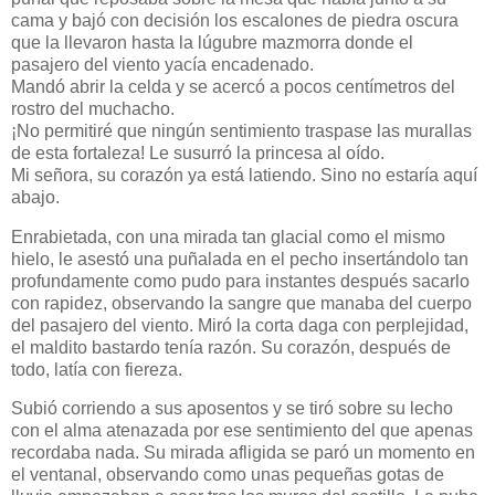
cama y bajó con decisión los escalones de piedra oscura
que la llevaron hasta la lúgubre mazmorra donde el
pasajero del viento yacía encadenado.
Mandó abrir la celda y se acercó a pocos centímetros del
rostro del muchacho.
¡No permitiré que ningún sentimiento traspase las murallas
de esta fortaleza! Le susurró la princesa al oído.
Mi señora, su corazón ya está latiendo. Sino no estaría aquí
abajo.
Enrabietada, con una mirada tan glacial como el mismo
hielo, le asestó una puñalada en el pecho insertándolo tan
profundamente como pudo para instantes después sacarlo
con rapidez, observando la sangre que manaba del cuerpo
del pasajero del viento. Miró la corta daga con perplejidad,
el maldito bastardo tenía razón. Su corazón, después de
todo, latía con fiereza.
Subió corriendo a sus aposentos y se tiró sobre su lecho
con el alma atenazada por ese sentimiento del que apenas
recordaba nada. Su mirada afligida se paró un momento en
el ventanal, observando como unas pequeñas gotas de