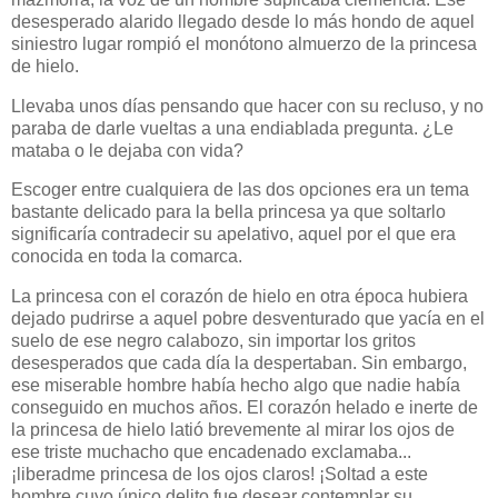
desesperado alarido llegado desde lo más hondo de aquel
siniestro lugar rompió el monótono almuerzo de la princesa
de hielo.
Llevaba unos días pensando que hacer con su recluso, y no
paraba de darle vueltas a una endiablada pregunta. ¿Le
mataba o le dejaba con vida?
Escoger entre cualquiera de las dos opciones era un tema
bastante delicado para la bella princesa ya que soltarlo
significaría contradecir su apelativo, aquel por el que era
conocida en toda la comarca.
La princesa con el corazón de hielo en otra época hubiera
dejado pudrirse a aquel pobre desventurado que yacía en el
suelo de ese negro calabozo, sin importar los gritos
desesperados que cada día la despertaban. Sin embargo,
ese miserable hombre había hecho algo que nadie había
conseguido en muchos años. El corazón helado e inerte de
la princesa de hielo latió brevemente al mirar los ojos de
ese triste muchacho que encadenado exclamaba...
¡liberadme princesa de los ojos claros! ¡Soltad a este
hombre cuyo único delito fue desear contemplar su