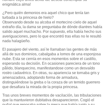
enigmática alma!
¿Pero quién demonios era aquel chico que tenía tan
turbada a la princesa de hielo?
Observando desde su alcoba el mortecino cielo de aquel
extraño día, la dama se preguntaba de dónde diantres había
salido aquel muchacho. Por supuesto, ella había hecho sus
averiguaciones, pero lo que encontró tras ellas no le resultó
nada halagüeño.
El pasajero del viento, así le llamaban las gentes de más
allá de sus dominios, cabalgaba a lomos de una esponjosa
nube. Esta se cernía en esos momentos sobre el castillo,
esperando su decisión. En ocasiones pareciera de un tono
pålido, blanquecino, manifestandose como un desvaído
rostro cadavérico. En otras, su apariencia se tornaba gris y
amenazadora, adoptando forma de armadura,
distinguiéndose la greba o la coraza de un temido guerrero
que desafiara la mirada de la propia princesa.
Tras unos breves momentos de vacilación, las tribulaciones
que la mantuvieron dubitativa desaparecieron. Cogió el
puñal que reposaba sobre la mesa que había junto a su