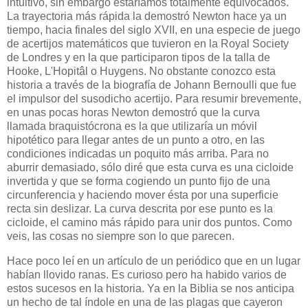
intuitivo, sin embargo estaríamos totalmente equivocados.
La trayectoria más rápida la demostró Newton hace ya un
tiempo, hacia finales del siglo XVII, en una especie de juego
de acertijos matemáticos que tuvieron en la Royal Society
de Londres y en la que participaron tipos de la talla de
Hooke, L'Hopitâl o Huygens. No obstante conozco esta
historia a través de la biografía de Johann Bernoulli que fue
el impulsor del susodicho acertijo. Para resumir brevemente,
en unas pocas horas Newton demostró que la curva
llamada braquistócrona es la que utilizaría un móvil
hipotético para llegar antes de un punto a otro, en las
condiciones indicadas un poquito más arriba. Para no
aburrir demasiado, sólo diré que esta curva es una cicloide
invertida y que se forma cogiendo un punto fijo de una
circunferencia y haciendo mover ésta por una superficie
recta sin deslizar. La curva descrita por ese punto es la
cicloide, el camino más rápido para unir dos puntos. Como
veis, las cosas no siempre son lo que parecen.
Hace poco leí en un artículo de un periódico que en un lugar
habían llovido ranas. Es curioso pero ha habido varios de
estos sucesos en la historia. Ya en la Biblia se nos anticipa
un hecho de tal índole en una de las plagas que cayeron