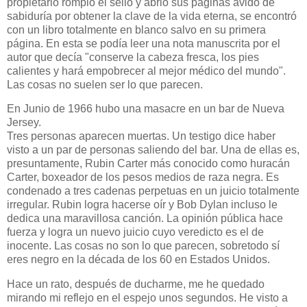
propietario rompió el sello y abrió sus páginas ávido de
sabiduría por obtener la clave de la vida eterna, se encontró
con un libro totalmente en blanco salvo en su primera
página. En esta se podía leer una nota manuscrita por el
autor que decía "conserve la cabeza fresca, los pies
calientes y hará empobrecer al mejor médico del mundo".
Las cosas no suelen ser lo que parecen.
En Junio de 1966 hubo una masacre en un bar de Nueva
Jersey.
Tres personas aparecen muertas. Un testigo dice haber
visto a un par de personas saliendo del bar. Una de ellas es,
presuntamente, Rubin Carter más conocido como huracán
Carter, boxeador de los pesos medios de raza negra. Es
condenado a tres cadenas perpetuas en un juicio totalmente
irregular. Rubin logra hacerse oír y Bob Dylan incluso le
dedica una maravillosa canción. La opinión pública hace
fuerza y logra un nuevo juicio cuyo veredicto es el de
inocente. Las cosas no son lo que parecen, sobretodo sí
eres negro en la década de los 60 en Estados Unidos.
Hace un rato, después de ducharme, me he quedado
mirando mi reflejo en el espejo unos segundos. He visto a