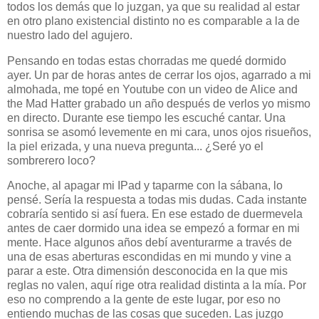
todos los demás que lo juzgan, ya que su realidad al estar
en otro plano existencial distinto no es comparable a la de
nuestro lado del agujero.
Pensando en todas estas chorradas me quedé dormido
ayer. Un par de horas antes de cerrar los ojos, agarrado a mi
almohada, me topé en Youtube con un video de Alice and
the Mad Hatter grabado un año después de verlos yo mismo
en directo. Durante ese tiempo les escuché cantar. Una
sonrisa se asomó levemente en mi cara, unos ojos risueños,
la piel erizada, y una nueva pregunta... ¿Seré yo el
sombrerero loco?
Anoche, al apagar mi IPad y taparme con la sábana, lo
pensé. Sería la respuesta a todas mis dudas. Cada instante
cobraría sentido si así fuera. En ese estado de duermevela
antes de caer dormido una idea se empezó a formar en mi
mente. Hace algunos años debí aventurarme a través de
una de esas aberturas escondidas en mi mundo y vine a
parar a este. Otra dimensión desconocida en la que mis
reglas no valen, aquí rige otra realidad distinta a la mía. Por
eso no comprendo a la gente de este lugar, por eso no
entiendo muchas de las cosas que suceden. Las juzgo