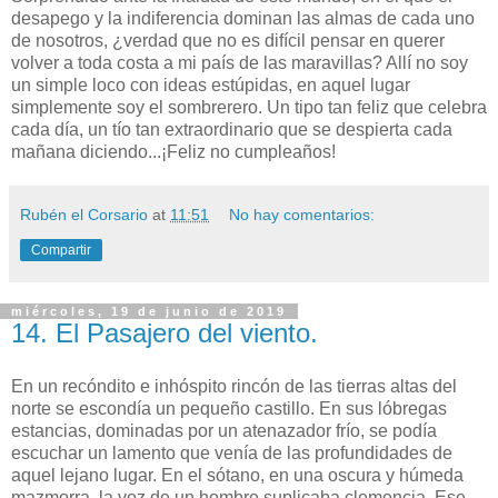
desapego y la indiferencia dominan las almas de cada uno
de nosotros, ¿verdad que no es difícil pensar en querer
volver a toda costa a mi país de las maravillas? Allí no soy
un simple loco con ideas estúpidas, en aquel lugar
simplemente soy el sombrerero. Un tipo tan feliz que celebra
cada día, un tío tan extraordinario que se despierta cada
mañana diciendo...¡Feliz no cumpleaños!
Rubén el Corsario
at
11:51
No hay comentarios:
Compartir
miércoles, 19 de junio de 2019
14. El Pasajero del viento.
En un recóndito e inhóspito rincón de las tierras altas del
norte se escondía un pequeño castillo. En sus lóbregas
estancias, dominadas por un atenazador frío, se podía
escuchar un lamento que venía de las profundidades de
aquel lejano lugar. En el sótano, en una oscura y húmeda
mazmorra, la voz de un hombre suplicaba clemencia. Ese