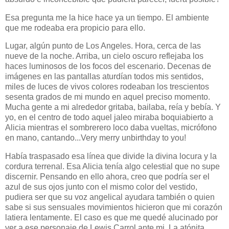
Esa pregunta me la hice hace ya un tiempo. El ambiente
que me rodeaba era propicio para ello.
Lugar, algún punto de Los Angeles. Hora, cerca de las
nueve de la noche. Arriba, un cielo oscuro reflejaba los
haces luminosos de los focos del escenario. Decenas de
imágenes en las pantallas aturdían todos mis sentidos,
miles de luces de vivos colores rodeaban los trescientos
sesenta grados de mi mundo en aquel preciso momento.
Mucha gente a mi alrededor gritaba, bailaba, reía y bebía. Y
yo, en el centro de todo aquel jaleo miraba boquiabierto a
Alicia mientras el sombrerero loco daba vueltas, micrófono
en mano, cantando...Very merry unbirthday to you!
Había traspasado esa línea que divide la divina locura y la
cordura terrenal. Esa Alicia tenía algo celestial que no supe
discernir. Pensando en ello ahora, creo que podría ser el
azul de sus ojos junto con el mismo color del vestido,
pudiera ser que su voz angelical ayudara también o quien
sabe si sus sensuales movimientos hicieron que mi corazón
latiera lentamente. El caso es que me quedé alucinado por
ver a ese personaje de Lewis Carrol ante mi. La atónita