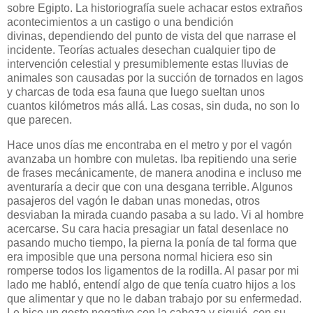
sobre Egipto. La historiografía suele achacar estos extraños
acontecimientos a un castigo o una bendición
divinas, dependiendo del punto de vista del que narrase el
incidente. Teorías actuales desechan cualquier tipo de
intervención celestial y presumiblemente estas lluvias de
animales son causadas por la succión de tornados en lagos
y charcas de toda esa fauna que luego sueltan unos
cuantos kilómetros más allá. Las cosas, sin duda, no son lo
que parecen.
Hace unos días me encontraba en el metro y por el vagón
avanzaba un hombre con muletas. Iba repitiendo una serie
de frases mecánicamente, de manera anodina e incluso me
aventuraría a decir que con una desgana terrible. Algunos
pasajeros del vagón le daban unas monedas, otros
desviaban la mirada cuando pasaba a su lado. Vi al hombre
acercarse. Su cara hacia presagiar un fatal desenlace no
pasando mucho tiempo, la pierna la ponía de tal forma que
era imposible que una persona normal hiciera eso sin
romperse todos los ligamentos de la rodilla. Al pasar por mi
lado me habló, entendí algo de que tenía cuatro hijos a los
que alimentar y que no le daban trabajo por su enfermedad.
Le hice un gesto negativo con la cabeza y siguió con su