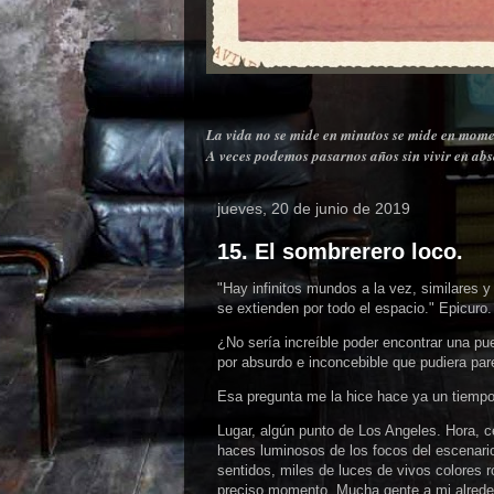
La vida no se mide en minutos se mide en mome
A veces podemos pasarnos años sin vivir en abso
jueves, 20 de junio de 2019
15. El sombrerero loco.
"Hay infinitos mundos a la vez, similares y
se extienden por todo el espacio." Epicuro.
¿No sería increíble poder encontrar una pu
por absurdo e inconcebible que pudiera pare
Esa pregunta me la hice hace ya un tiempo.
Lugar, algún punto de Los Angeles. Hora, ce
haces luminosos de los focos del escenari
sentidos, miles de luces de vivos colores
preciso momento. Mucha gente a mi alrededo