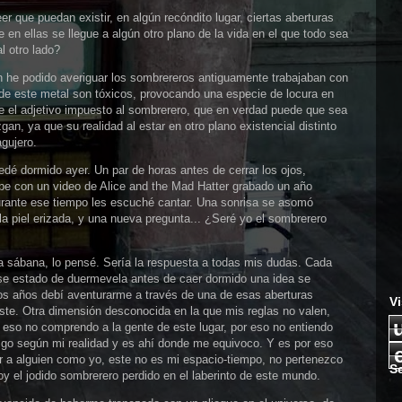
er que puedan existir, en algún recóndito lugar, ciertas aberturas
en ellas se llegue a algún otro plano de la vida en el que todo sea
al otro lado?
 he podido averiguar los sombrereros antiguamente trabajaban con
 de este metal son tóxicos, provocando una especie de locura en
ne el adjetivo impuesto al sombrerero, que en verdad puede que sea
n, ya que su realidad al estar en otro plano existencial distinto
agujero.
é dormido ayer. Un par de horas antes de cerrar los ojos,
e con un video de Alice and the Mad Hatter grabado un año
urante ese tiempo les escuché cantar. Una sonrisa se asomó
la piel erizada, y una nueva pregunta... ¿Seré yo el sombrerero
a sábana, lo pensé. Sería la respuesta a todas mis dudas. Cada
 ese estado de duermevela antes de caer dormido una idea se
s años debí aventurarme a través de una de esas aberturas
Vi
ste. Otra dimensión desconocida en la que mis reglas no valen,
Por eso no comprendo a la gente de este lugar, por eso no entiendo
go según mi realidad y es ahí donde me equivoco. Y es por eso
 a alguien como yo, este no es mi espacio-tiempo, no pertenezco
S
oy el jodido sombrerero perdido en el laberinto de este mundo.