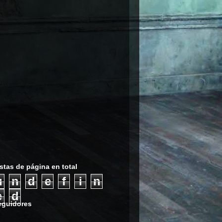
stas de página en total
u
n
d
e
f
i
n
e
d
eguidores