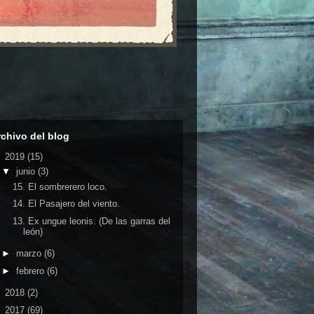
rchivo del blog
▼
2019
(15)
▼
junio
(3)
15. El sombrerero loco.
14. El Pasajero del viento.
13. Ex ungue leonis. (De las garras del
león)
►
marzo
(6)
►
febrero
(6)
►
2018
(2)
►
2017
(69)