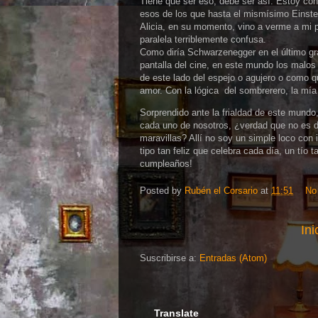
Tiene que ser eso, debe ser así. Estoy co
esos de los que hasta el mismísimo Einste
Alicia, en su momento, vino a verme a mi p
paralela terriblemente confusa.
Como diría Schwarzenegger en el último gra
pantalla del cine, en este mundo los malos
de este lado del espejo o agujero o como 
amor. Con la lógica del sombrerero, la mía
Sorprendido ante la frialdad de este mundo
cada uno de nosotros, ¿verdad que no es dif
maravillas? Allí no soy un simple loco con
tipo tan feliz que celebra cada día, un tío 
cumpleaños!
Posted by
Rubén el Corsario
at
11:51
No
Ini
Suscribirse a:
Entradas (Atom)
Translate