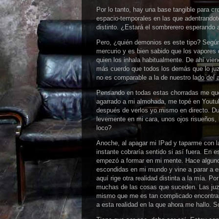
Por lo tanto, hay una base tangible para cre
espacio-temporales en las que adentrandote 
distinto. ¿Estará el sombrerero esperando 
Pero, ¿quién demonios es este tipo? Según
mercurio y es bien sabido que los vapores
quien los inhala habitualmente. De ahí vie
más cuerdo que todos los demás que lo juzga
no es comparable a la de nuestro lado del 
Pensando en todas estas chorradas me qued
agarrado a mi almohada, me topé en Youtub
después de verlos yo mismo en directo. D
levemente en mi cara, unos ojos risueños, 
loco?
Anoche, al apagar mi IPad y taparme con l
instante cobraría sentido si así fuera. En
empezó a formar en mi mente. Hace alguno
escondidas en mi mundo y vine a parar a e
aquí rige otra realidad distinta a la mía. 
muchas de las cosas que suceden. Las juz
mismo que me es tan complicado encontrar
a esta realidad en la que ahora me hallo. S