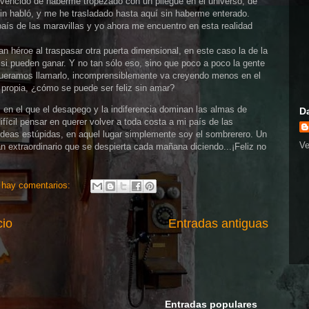
nvencido de haberme tropezado con un pliegue en el universo, de
in habló, y me he trasladado hasta aquí sin haberme enterado.
aís de las maravillas y yo ahora me encuentro en esta realidad
n héroe al traspasar otra puerta dimensional, en este caso la de la
 si pueden ganar. Y no tan sólo eso, sino que poco a poco la gente
queramos llamarlo, incomprensiblemente va creyendo menos en el
 propia, ¿cómo se puede ser feliz sin amar?
, en el que el desapego y la indiferencia dominan las almas de
D
ícil pensar en querer volver a toda costa a mi país de las
 ideas estúpidas, en aquel lugar simplemente soy el sombrerero. Un
Ve
tan extraordinario que se despierta cada mañana diciendo...¡Feliz no
 hay comentarios:
cio
Entradas antiguas
Entradas populares