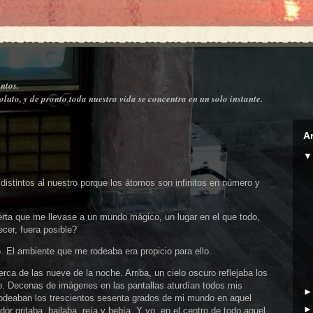
ntos.
luto, y de pronto toda nuestra vida se concentra en un solo instante.
A
 distintos al nuestro porque los átomos son infinitos en número y
erta que me llevase a un mundo mágico, un lugar en el que todo,
cer, fuera posible?
 El ambiente que me rodeaba era propicio para ello.
rca de las nueve de la noche. Arriba, un cielo oscuro reflejaba los
o. Decenas de imágenes en las pantallas aturdían todos mis
 rodeaban los trescientos sesenta grados de mi mundo en aquel
r gritaba, bailaba, reía y bebía. Y yo, en el centro de todo aquel