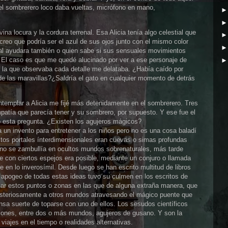
s el sombrerero loco daba vueltas, micrófono en mano,
ina locura y la cordura terrenal. Esa Alicia tenía algo celestial que
creo que podría ser el azul de sus ojos junto con el mismo color
ical ayudara también o quien sabe si sus sensuales movimientos
. El caso es que me quedé alucinado por ver a ese personaje de
n la que observaba cada detalle me delataba. ¿Había caído por
 de las maravillas?¿Saldría el gato en cualquier momento de detrás
emplar a Alicia me fijé más detenidamente en el sombrerero. Tres
patía que parecía tener y su sombrero, por supuesto. Y ese fue el
o esta pregunta. ¿Existen los agujeros mágicos?
un invento para entretener a los niños pero no es una cosa baladí
stos portales ínterdimensionales eran cuevas o simas profundas
 uno se zambullía en ocultos mundos sobrenaturales, más tarde
ue con ciertos espejos era posible, mediante un conjuro o llamada
se en lo inverosímil. Desde luego se han escrito multitud de libros
 apogeo de todas estas ideas tuvo su culmen en los escritos de
diar estos puntos o zonas en las que de alguna extraña manera, que
isteriosamente a otros mundos atravesando el mágico puente que
ensa suerte de toparse con uno de ellos. Los sesudos científicos
iones, entre dos o más mundos, agujeros de gusano. Y son la
iajes en el tiempo o realidades alternativas.