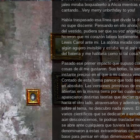
jaleo miraba boquiabierto a Alicia mientra
cantando...Very merry unbirthday to you!
Había traspasado esa línea que divide la div
no supe discernir. Pensando en ello ahora, 
del vestido, pudiera ser que su voz angel
hicieron que mi corazón latiera lentamente
Lewis Carrol ante mi. La atónita mirada co
algún agujero invisible y estaba en el país
del batería y me hablaría como si tal cosa?
Pasado ese primer impacto que supuso cont
cosas de él me gustaron. Sus botas, la sim
instante preciso en el que a mi cabeza vin
Contado de esta forma parece que todo sea 
en absoluto. Las versiones primitivas de e
abiertas en la misma tierra por las cuales
aparecieron distintas teorías que decían q
hacia el otro lado, atraversarlos y adentrar
sobre el tema, no descubro nada nuevo. El
varios científicos que se dedicaron a estu
aún desconocemos, te podrian trasladar m
se abre ante cualquiera que tuviera la inm
denominaron a estas extraordinarias conex
base para pensar en otras dimensiones, en v