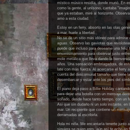
místico músico residía, donde murió. En e
como la gente, al unísono, cantaba "imagi
que ya estaban, miré al horizonte. Observan
amo a esta ciudad.
Estoy en un ferry, absorto en las olas gene
a mar, huele a libertad.
No se de un sitio más idóneo para admirar
aguas. Observo las gaviotas que revolotea
puede que incluso para deseame una feliz 
ensimismamiento para observar justo enfren
mole metálica que lleva dando la bienveni
años. Una sensación embriagadora, de estar
late con más fuerza. Al acercarse el ferry 
cuenta del descomunal tamaño que tiene la
desembarcar y estar ante los pies del símb
El piano deja paso a Billie Holiday cantand
para dejar una botella con un mensaje dentr
soñado, desde hace tanto tiempo, con un 
Asi que sin dudarlo ni un solo instante, en 
mar. Un recipiente que contiene un mensaje
derramadas al escribirla.
Hola mi niña. Me encantaría tenerte junto a
siquiera se quien eres, aún así te echo en f