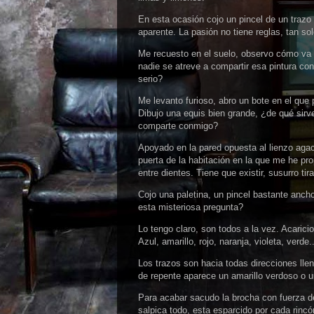
En esta ocasión cojo un pincel de un trazo
aparente. La pasión no tiene reglas, tan sol
Me recuesto en el suelo, observo cómo va q
nadie se atreve a compartir esa pintura co
serio?
Me levanto furioso, abro un bote en el que
Dibujo una equis bien grande, ¿de qué sirve 
comparte conmigo?
Apoyado en la pared opuesta al lienzo agac
puerta de la habitación en la que me he pr
entre dientes. Tiene que existir, susurro ti
Cojo una paletina, un pincel bastante anc
esta misteriosa pregunta?
Lo tengo claro, son todos a la vez. Acaricio
Azul, amarillo, rojo, naranja, violeta, verde..
Los trazos son hacia todas direcciones llena
de repente aparece un amarillo verdoso o un
Para acabar sacudo la brocha con fuerza de
salpica todo, esta esparcido por cada rincó