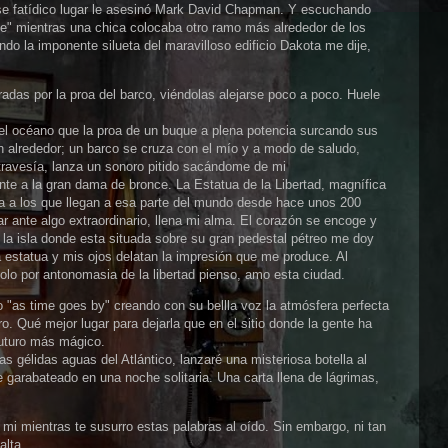
se fatídico lugar le asesinó Mark David Chapman. Y escuchando
ne" mientras una chica colocaba otro ramo más alrededor de los
do la imponente silueta del maravilloso edificio Dakota me dije,
radas por la proa del barco, viéndolas alejarse poco a poco. Huele
 el océano que la proa de un buque a plena potencia surcando sus
n alrededor; un barco se cruza con el mío y a modo de saludo,
travesía, lanza un sonoro pitido sacándome de mi
te a la gran dama de bronce. La Estatua de la Libertad, magnífica
da a los que llegan a esa parte del mundo desde hace unos 200
 ante algo extraordinario, llena mi alma. El corazón se encoge y
a la isla donde esta situada sobre su gran pedestal pétreo me doy
 estatua y mis ojos delatan la impresión que me produce. Al
olo por antonomasia de la libertad pienso, amo esta ciudad.
o "as time goes by" creando con su bellla voz la atmósfera perfecta
o. Qué mejor lugar para dejarla que en el sitio donde la gente ha
futuro más mágico.
las gélidas aguas del Atlántico, lanzaré una misteriosa botella al
 garabateado en una noche solitaria. Una carta llena de lágrimas,
 mi mientras te susurro estas palabras al oído. Sin embargo, ni tan
alta.