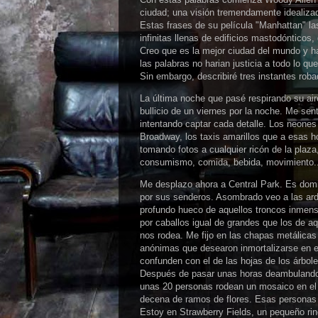
ciudad; una visión tremendamente idealizad
Estas frases de su película "Manhattan" l
infinitas llenas de edificios mastodónticos,
Creo que es la mejor ciudad del mundo y h
las palabras no harian justicia a todo lo qu
Sin embargo, describiré tres instantes roba
La última noche que pasé respirando su air
bullicio de un viernes por la noche. Me sen
intentando captar cada detalle. Los neones 
Broadway, los taxis amarillos que a esas hor
tomando fotos a cualquier ricón de la plaza
consumismo, comida, bebida, movimiento...v
Me desplazo ahora a Central Park. Es domi
por sus senderos. Asombrado veo a las ardi
profundo hueco de aquellos troncos inmens
por caballos igual de grandes que los de a
nos rodea. Me fijo en las chapas metálic
anónimas que desearon inmortalizarse en es
confunden con el de las hojas de los árbol
Después de pasar unas horas deambulando p
unas 20 personas rodean un mosaico en el 
decena de ramos de flores. Esas personas
Estoy en Strawberry Fields, un pequeño rin