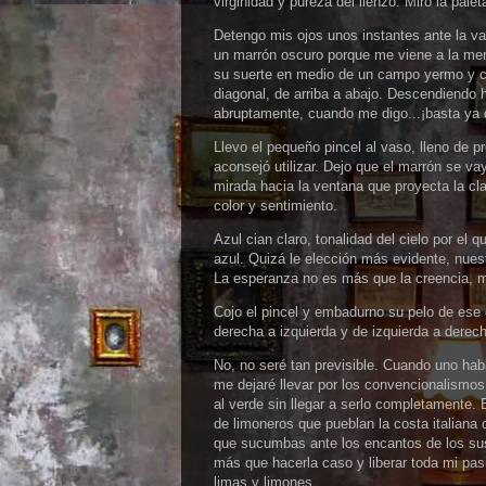
virginidad y pureza del lienzo. Miro la pal
Detengo mis ojos unos instantes ante la va
un marrón oscuro porque me viene a la men
su suerte en medio de un campo yermo y cu
diagonal, de arriba a abajo. Descendiendo h
abruptamente, cuando me digo...¡basta ya d
Llevo el pequeño pincel al vaso, lleno de 
aconsejó utilizar. Dejo que el marrón se va
mirada hacia la ventana que proyecta la cl
color y sentimiento.
Azul cian claro, tonalidad del cielo por e
azul. Quizá le elección más evidente, nues
La esperanza no es más que la creencia, 
Cojo el pincel y embadurno su pelo de ese 
derecha a izquierda y de izquierda a derec
No, no seré tan previsible. Cuando uno habl
me dejaré llevar por los convencionalismos
al verde sin llegar a serlo completamente.
de limoneros que pueblan la costa italiana
que sucumbas ante los encantos de los sus
más que hacerla caso y liberar toda mi pas
limas y limones.