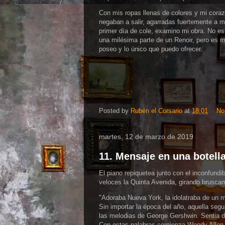
Con mis ropas llenas de colores y mi cor
negaban a salir, agarradas fuertemente a m
primer día de cole, examino mi obra. No est
una milésima parte de un Renoir, pero es m
poseo y lo único que puedo ofrecer.
Posted by
Rubén el Corsario
at
18:01
No
martes, 12 de marzo de 2019
11. Mensaje en una botella
El piano repiquetea junto con el inconfund
veloces la Quinta Avenida, girando brusca
"Adoraba Nueva York, la idolatraba de un
Sin importar la época del año, aquella seg
las melodias de George Gershwin. Sentia
Con estas palabras comienza Woody Allen e