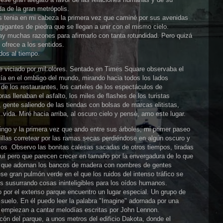
a de la gran metrópolis.
as tenia en mi cabeza la primera vez que caminé por sus avenidas
 gigantes de piedra que se llegan a unir con el mismo cielo.
ay muchas razones para afirmarlo con tanta rotundidad. Pero quizá
e ofrece a los sentidos.
dos al tiempo.
e viciado por mil olores. Sentado en Times Square observaba el
tía en el ombligo del mundo, mirando hacia todos los lados
de los restaurantes, los carteles de los espectáculos de
as llenaban el asfalto, los miles de flashes de los turistas
, gente saliendo de las tiendas con bolsas de marcas elitistas,
ida. Miré hacia arriba, al oscuro cielo y pensé, amo este lugar.
ngo y la primera vez que ando entre sus árboles; mi primer paseo
llas corretear por las ramas secas perdiéndose en algún oscuro y
os .Observo las bonitas calesas sacadas de otros tiempos, tiradas
quí pero que parecen crecer en tamaño por la envergadura de lo que
as que adornan los bancos de madera con nombres de gentes
e gran pulmón verde en el que los ruidos del intenso tráfico se
es susurrando cosas ininteligibles para los oídos humanos.
or el extenso parque encuentro un lugar especial. Un grupo de
suelo. En él puedo leer la palabra "Imagine" adornada por una
 empiezan a cantar melodías escritas por John Lennon.
cón del parque, a unos metros del edificio Dakota, donde el