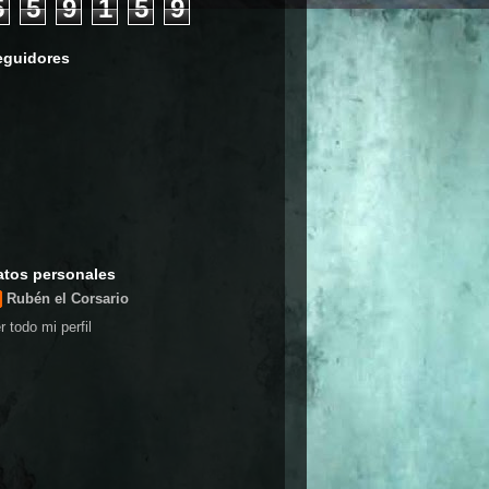
5
5
9
1
5
9
eguidores
atos personales
Rubén el Corsario
r todo mi perfil