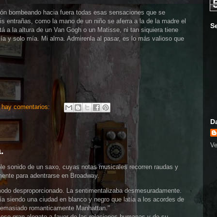
azón bombeando hacia fuera todas esas sensaciones que se
is entrañas, como la mano de un niño se aferra a la de la madre el
S
á a la altura de un Van Gogh o un Matisse, ni tan siquiera tiene
ía y solo mía. Mi alma. Admirenla al pasar, es lo más valioso que
 hay comentarios:
D
Ve
.
ible sonido de un saxo, cuyas notas musicales recorren raudas y
mente para adentrarse en Broadway.
 modo desproporcionado. La sentimentalizaba desmesuradamente.
uía siendo una ciudad en blanco y negro que latía a los acordes de
 demasiado romanticamente Manhattan."
se gran alegato a favor de las relaciones humanas y de su