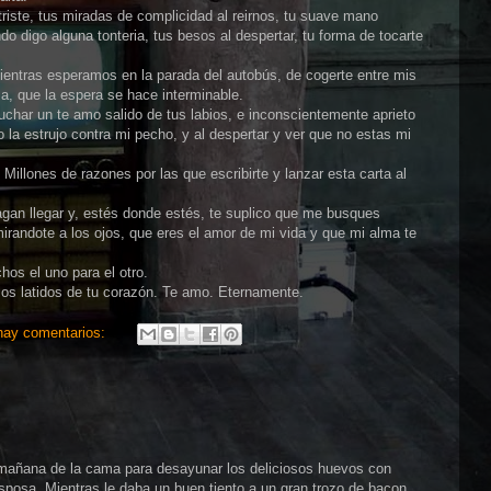
iste, tus miradas de complicidad al reirnos, tu suave mano
 digo alguna tonteria, tus besos al despertar, tu forma de tocarte
ientras esperamos en la parada del autobús, de cogerte entre mis
sa, que la espera se hace interminable.
char un te amo salido de tus labios, e inconscientemente aprieto
la estrujo contra mi pecho, y al despertar y ver que no estas mi
Millones de razones por las que escribirte y lanzar esta carta al
agan llegar y, estés donde estés, te suplico que me busques
irandote a los ojos, que eres el amor de mi vida y que mi alma te
os el uno para el otro.
los latidos de tu corazón. Te amo. Eternamente.
hay comentarios:
 mañana de la cama para desayunar los deliciosos huevos con
sposa. Mientras le daba un buen tiento a un gran trozo de bacon