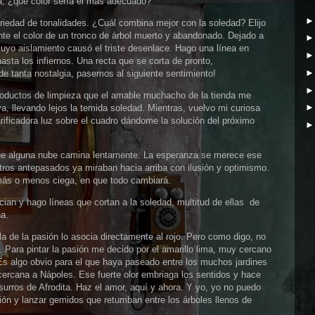
eta, ¿qué color sería el más adecuado?
riedad de tonalidades. ¿Cuál combina mejor con la soledad? Elijo
te el color de un tronco de árbol muerto y abandonado. Dejado a
yo aislamiento causó el triste desenlace. Hago una línea en
asta los infiernos. Una recta que se corta de pronto,
e tanta nostalgia, pasemos al siguiente sentimiento!
productos de limpieza que el amable muchacho de la tienda me
ya, llevando lejos la temida soledad. Mientras, vuelvo mi curiosa
arificadora luz sobre el cuadro dándome la solución del próximo
l que alguna nube camina lentamente. La esperanza se merece ese
tros antepasados ya miraban hacia arriba con ilusión y optimismo.
más o menos ciega, en que todo cambiará.
cian y hago líneas que cortan a la soledad, multitud de ellas de
ha.
a de la pasión lo asocia directamente al rojo. Pero como digo, no
. Para pintar la pasión me decido por el amarillo lima, muy cercano
 Es algo obvio para el que haya paseado entre los muchos jardines
 cercana a Nápoles. Ese fuerte olor embriaga los sentidos y hace
urros de Afrodita. Haz el amor, aquí y ahora. Y yo, yo no puedo
ión y lanzar gemidos que retumban entre los árboles llenos de