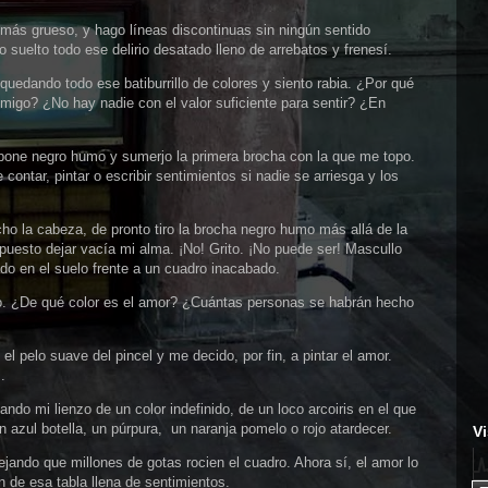
 más grueso, y hago líneas discontinuas sin ningún sentido
o suelto todo ese delirio desatado lleno de arrebatos y frenesí.
uedando todo ese batiburrillo de colores y siento rabia. ¿Por qué
nmigo? ¿No hay nadie con el valor suficiente para sentir? ¿En
 pone negro humo y sumerjo la primera brocha con la que me topo.
contar, pintar o escribir sentimientos si nadie se arriesga y los
ho la cabeza, de pronto tiro la brocha negro humo más allá de la
opuesto dejar vacía mi alma. ¡No! Grito. ¡No puede ser! Mascullo
rado en el suelo frente a un cuadro inacabado.
ho. ¿De qué color es el amor? ¿Cuántas personas se habrán hecho
 el pelo suave del pincel y me decido, por fin, a pintar el amor.
.
ndo mi lienzo de un color indefinido, de un loco arcoiris en el que
 azul botella, un púrpura, un naranja pomelo o rojo atardecer.
Vi
jando que millones de gotas rocien el cuadro. Ahora sí, el amor lo
n de esa tabla llena de sentimientos.