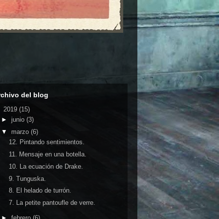
rchivo del blog
▼
2019
(15)
►
junio
(3)
▼
marzo
(6)
12. Pintando sentimientos.
11. Mensaje en una botella.
10. La ecuación de Drake.
9. Tunguska.
8. El helado de turrón.
7. La petite pantoufle de verre.
►
febrero
(6)