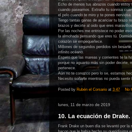
Echo de menos tus abrazos cuando estoy tr
cuando paseamos. Extraño tu sonrisa cuando
el pelo cuando te miro y te pones nerviosa.
Tengo tantas ganas de acariciar tu brazo m
brazos y decirte al oido que eres maravillo
Por las noches me entristece no poder escu
la almohada pensando que eres tú. Dormido 
corazón se empequeñece.
Millones de segundos perdidos sin besarte. 
infinito océano.
Espero que las mareas y corrientes te la h
porque no aguanto más sin poder decirte, m
pertenece.
Aún no te conozco pero lo se, estamos hech
Necesito soñarte mientras no pueda sentir 
Posted by
Rubén el Corsario
at
3:47
No 
lunes, 11 de marzo de 2019
10. La ecuación de Drake.
Frank Drake un buen día se levantó por la
bacon que le había hecho su queridísima e