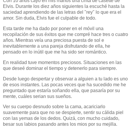
Con 10 años cayó en mis manos una cinta de casette de
Elvis. Durante los diez años siguientes la escuché hasta la
saciedad aprendiendo de las letras del "rey" lo que era el
amor. Sin duda, Elvis fue el culpable de todo.
Esta tarde me ha dado por poner en el móvil una
recopilación de sus éxitos que me compré hace tres o cuatro
años. Mientras veía una preciosa puesta de sol e
inevitablemente a una pareja disfrutando de ella, he
pensado en lo inútil que me ha sido ser romántico.
En realidad tuve momentos preciosos. Situaciones en las
que deseé dominar el tiempo y detenerlo para siempre.
Desde luego despertar y observar a alguien a tu lado es uno
de esos instantes. Las pocas veces que ha sucedido me he
preguntado que estaría soñando ella, que pasaría por su
mente, cuáles serian sus sueños.
Ver su cuerpo desnudo sobre la cama, acariciarlo
suavemente para que no se despierte, sentir su cálida piel
con las yemas de los dedos. Quizá, con mucho cuidado,
besar sus labios pasando antes los mios por su mejilla.