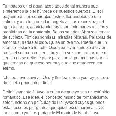
Tumbados en el agua, acoplados de tal manera que
sintieramos la piel húmeda de nuestros cuerpos. El sol
pegando en los sonrientes rostros llenándolos de una
calidez y una luminosidad angelical. Las manos bajo el
agua jugando, acariciando traviesamente partes ocultas y
prohibidas de la anatomía. Besos salados. Abrazos llenos
de sutileza. Timidas sonrisas, miradas pícaras. Palabras de
amor susurradas al oído. Quizá un te amo. Puede que un
siempre estaré a tu lado. Ojos que levemente se desvian
hacia el sol para contemplar, y a la vez comprobar, que el
tiempo no se detiene por y para nadie, por muchas ganas
que tengas de que eso ocurra y que ese atardecer sea
eterno.
"..let our love survive. Or dry the tears from your eyes. Let's
don't let a good thing die..."
Definitivamente él tuvo la culpa de que yo sea un estúpido
romántico. Esa idea, el concepto mismo de romanticismo,
solo funciona en películas de Hollywood cuyos guiones
estan escritos por gentes que quizá escucharon a Elvis
tanto como yo. Los protas de El diario de Noah, Love