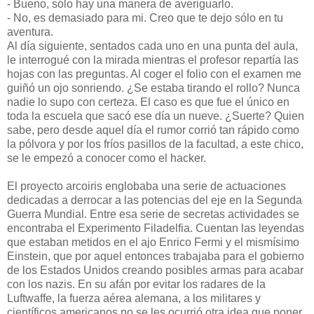
- Bueno, sólo hay una manera de averiguarlo.
- No, es demasiado para mi. Creo que te dejo sólo en tu
aventura.
Al día siguiente, sentados cada uno en una punta del aula,
le interrogué con la mirada mientras el profesor repartía las
hojas con las preguntas. Al coger el folio con el examen me
guiñó un ojo sonriendo. ¿Se estaba tirando el rollo? Nunca
nadie lo supo con certeza. El caso es que fue el único en
toda la escuela que sacó ese día un nueve. ¿Suerte? Quien
sabe, pero desde aquel día el rumor corrió tan rápido como
la pólvora y por los fríos pasillos de la facultad, a este chico,
se le empezó a conocer como el hacker.
El proyecto arcoiris englobaba una serie de actuaciones
dedicadas a derrocar a las potencias del eje en la Segunda
Guerra Mundial. Entre esa serie de secretas actividades se
encontraba el Experimento Filadelfia. Cuentan las leyendas
que estaban metidos en el ajo Enrico Fermi y el mismísimo
Einstein, que por aquel entonces trabajaba para el gobierno
de los Estados Unidos creando posibles armas para acabar
con los nazis. En su afán por evitar los radares de la
Luftwaffe, la fuerza aérea alemana, a los militares y
científicos americanos no se les ocurrió otra idea que poner