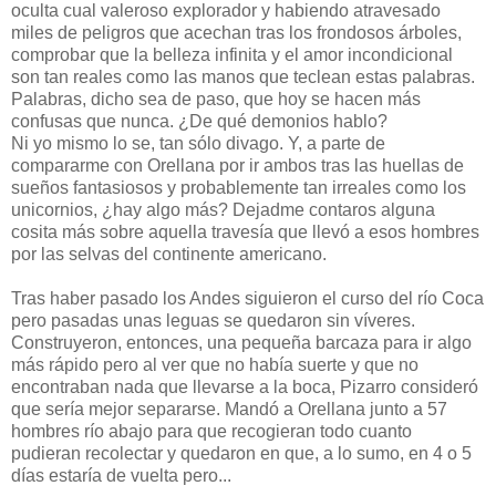
oculta cual valeroso explorador y habiendo atravesado
miles de peligros que acechan tras los frondosos árboles,
comprobar que la belleza infinita y el amor incondicional
son tan reales como las manos que teclean estas palabras.
Palabras, dicho sea de paso, que hoy se hacen más
confusas que nunca. ¿De qué demonios hablo?
Ni yo mismo lo se, tan sólo divago. Y, a parte de
compararme con Orellana por ir ambos tras las huellas de
sueños fantasiosos y probablemente tan irreales como los
unicornios, ¿hay algo más? Dejadme contaros alguna
cosita más sobre aquella travesía que llevó a esos hombres
por las selvas del continente americano.
Tras haber pasado los Andes siguieron el curso del río Coca
pero pasadas unas leguas se quedaron sin víveres.
Construyeron, entonces, una pequeña barcaza para ir algo
más rápido pero al ver que no había suerte y que no
encontraban nada que llevarse a la boca, Pizarro consideró
que sería mejor separarse. Mandó a Orellana junto a 57
hombres río abajo para que recogieran todo cuanto
pudieran recolectar y quedaron en que, a lo sumo, en 4 o 5
días estaría de vuelta pero...