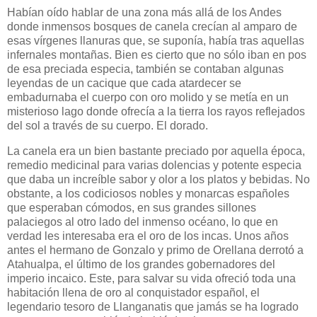
Habían oído hablar de una zona más allá de los Andes
donde inmensos bosques de canela crecían al amparo de
esas vírgenes llanuras que, se suponía, había tras aquellas
infernales montañas. Bien es cierto que no sólo iban en pos
de esa preciada especia, también se contaban algunas
leyendas de un cacique que cada atardecer se
embadurnaba el cuerpo con oro molido y se metía en un
misterioso lago donde ofrecía a la tierra los rayos reflejados
del sol a través de su cuerpo. El dorado.
La canela era un bien bastante preciado por aquella época,
remedio medicinal para varias dolencias y potente especia
que daba un increíble sabor y olor a los platos y bebidas. No
obstante, a los codiciosos nobles y monarcas españoles
que esperaban cómodos, en sus grandes sillones
palaciegos al otro lado del inmenso océano, lo que en
verdad les interesaba era el oro de los incas. Unos años
antes el hermano de Gonzalo y primo de Orellana derrotó a
Atahualpa, el último de los grandes gobernadores del
imperio incaico. Este, para salvar su vida ofreció toda una
habitación llena de oro al conquistador español, el
legendario tesoro de Llanganatis que jamás se ha logrado