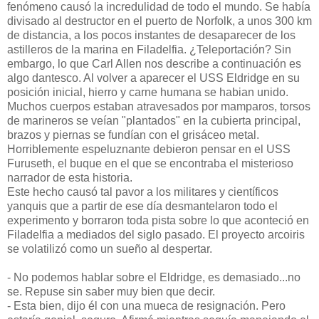
fenómeno causó la incredulidad de todo el mundo. Se había
divisado al destructor en el puerto de Norfolk, a unos 300 km
de distancia, a los pocos instantes de desaparecer de los
astilleros de la marina en Filadelfia. ¿Teleportación? Sin
embargo, lo que Carl Allen nos describe a continuación es
algo dantesco. Al volver a aparecer el USS Eldridge en su
posición inicial, hierro y carne humana se habian unido.
Muchos cuerpos estaban atravesados por mamparos, torsos
de marineros se veían "plantados" en la cubierta principal,
brazos y piernas se fundían con el grisáceo metal.
Horriblemente espeluznante debieron pensar en el USS
Furuseth, el buque en el que se encontraba el misterioso
narrador de esta historia.
Este hecho causó tal pavor a los militares y científicos
yanquis que a partir de ese día desmantelaron todo el
experimento y borraron toda pista sobre lo que aconteció en
Filadelfia a mediados del siglo pasado. El proyecto arcoiris
se volatilizó como un sueño al despertar.
- No podemos hablar sobre el Eldridge, es demasiado...no
se. Repuse sin saber muy bien que decir.
- Esta bien, dijo él con una mueca de resignación. Pero