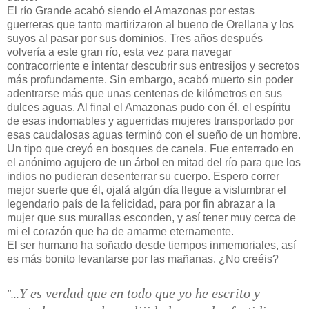
El río Grande acabó siendo el Amazonas por estas
guerreras que tanto martirizaron al bueno de Orellana y los
suyos al pasar por sus dominios. Tres años después
volvería a este gran río, esta vez para navegar
contracorriente e intentar descubrir sus entresijos y secretos
más profundamente. Sin embargo, acabó muerto sin poder
adentrarse más que unas centenas de kilómetros en sus
dulces aguas. Al final el Amazonas pudo con él, el espíritu
de esas indomables y aguerridas mujeres transportado por
esas caudalosas aguas terminó con el sueño de un hombre.
Un tipo que creyó en bosques de canela. Fue enterrado en
el anónimo agujero de un árbol en mitad del río para que los
indios no pudieran desenterrar su cuerpo. Espero correr
mejor suerte que él, ojalá algún día llegue a vislumbrar el
legendario país de la felicidad, para por fin abrazar a la
mujer que sus murallas esconden, y así tener muy cerca de
mi el corazón que ha de amarme eternamente.
El ser humano ha soñado desde tiempos inmemoriales, así
es más bonito levantarse por las mañanas. ¿No creéis?
Y es verdad que en todo que yo he escrito y
"...