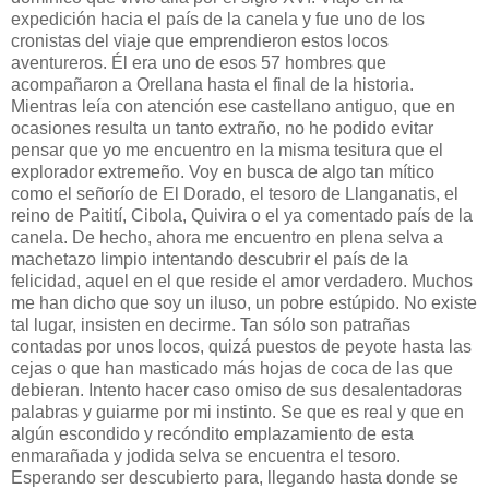
expedición hacia el país de la canela y fue uno de los
cronistas del viaje que emprendieron estos locos
aventureros. Él era uno de esos 57 hombres que
acompañaron a Orellana hasta el final de la historia.
Mientras leía con atención ese castellano antiguo, que en
ocasiones resulta un tanto extraño, no he podido evitar
pensar que yo me encuentro en la misma tesitura que el
explorador extremeño. Voy en busca de algo tan mítico
como el señorío de El Dorado, el tesoro de Llanganatis, el
reino de Paitití, Cibola, Quivira o el ya comentado país de la
canela. De hecho, ahora me encuentro en plena selva a
machetazo limpio intentando descubrir el país de la
felicidad, aquel en el que reside el amor verdadero. Muchos
me han dicho que soy un iluso, un pobre estúpido. No existe
tal lugar, insisten en decirme. Tan sólo son patrañas
contadas por unos locos, quizá puestos de peyote hasta las
cejas o que han masticado más hojas de coca de las que
debieran. Intento hacer caso omiso de sus desalentadoras
palabras y guiarme por mi instinto. Se que es real y que en
algún escondido y recóndito emplazamiento de esta
enmarañada y jodida selva se encuentra el tesoro.
Esperando ser descubierto para, llegando hasta donde se