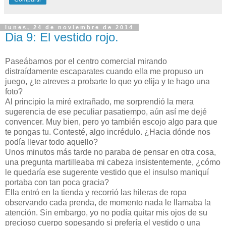
lunes, 24 de noviembre de 2014
Dia 9: El vestido rojo.
Paseábamos por el centro comercial mirando
distraídamente escaparates cuando ella me propuso un
juego, ¿te atreves a probarte lo que yo elija y te hago una
foto?
Al principio la miré extrañado, me sorprendió la mera
sugerencia de ese peculiar pasatiempo, aún así me dejé
convencer. Muy bien, pero yo también escojo algo para que
te pongas tu. Contesté, algo incrédulo. ¿Hacia dónde nos
podía llevar todo aquello?
Unos minutos más tarde no paraba de pensar en otra cosa,
una pregunta martilleaba mi cabeza insistentemente, ¿cómo
le quedaría ese sugerente vestido que el insulso maniquí
portaba con tan poca gracia?
Ella entró en la tienda y recorrió las hileras de ropa
observando cada prenda, de momento nada le llamaba la
atención. Sin embargo, yo no podía quitar mis ojos de su
precioso cuerpo sopesando si prefería el vestido o una