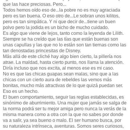
que las hace preciosas. Pero...
Todos hemos oído eso de...la pobre no es muy agraciada
pero es tan buena. O eso otro de...Le sobran unos kilitos,
pero es tan simpática. Y ni que decir de...tiene un buen
polvo pero la jodida es un bicho de mucho cuidado.
Es algo que viene de lejos, tanto como la leyenda de Lilith.
Siempre se ha creído que las tías que están buenas son
unas capullas y las que no lo están son tan tiernas como las
tan denostadas princesitas de Disney.
Más allá de este cliché hay algo bien cierto, la pillería nos
atrae. La maldad, hasta cierto punto, nos llama la atención.
Diría incluso que nos excita, al menos ese es mi caso.
No es que las chicas guapas sean malas, sino que a las
chicas con un cierto aura de rebeldes las vemos más
bonitas, mucho más atractivas de lo que quizá puedan ser.
Eso es un hecho.
El buen comportamiento, seguir las reglas establecidas, es
sinónimo de aburrimiento. Una mujer que jamás se salga de
la norma podrá ser tu mejor amiga pero nunca la verás de la
misma manera como a otra con la que no sabes por donde
va a salir, ya sea bueno o malo. El ser humano busca, por
su naturaleza intrínseca, aventuras. Somos seres curiosos,