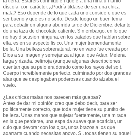
la tierra. Estaréis conmigo en que era una niña un tanto
díscola, con carácter. ¿Podría tildarse de ser una chica
mala? Eso depende de lo que cada uno considere que es
ser bueno y que es no serlo. Desde luego un buen tema
para debatir en alguna aburrida tarde de Diciembre, delante
de una taza de chocolate caliente. Sin embargo, en lo que
no hay discusión ninguna, en los tratados que hablan sobre
ella, es en su aspecto físico. Una mujer tremendamente
bella. Una belleza sobrenatural, no en vano fue creada por
Dios a su imagen y semejanza al igual que Adán. Melena
larga y rizada, pelirroja (aunque algunas descripciones
cuentan que su pelo era dorado como los rayos del sol).
Cuerpo increíblemente perfecto, culminado por dos grandes
alas que se desplegaban poderosas cuando alzaba el
vuelo.
¿Las chicas malas nos parecen más guapas?
Antes de dar mi opinión creo que debo decir, para ser
políticamente correcto, que toda mujer tiene su puntito de
belleza. Unas manos que sujetar fuertemente, una mirada
en la que perderse, una espalda suave que acariciar, un
culo que devorar con los ojos, unos brazos a los que
agarrarte cuando necesitas apoyo. Si, todas tienen su aquel