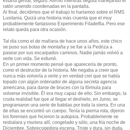
estaría genial, seguro. Afirmó mientras seguía manejando el
ratón uniendo coordenadas en la pantalla.
Al final, decidimos que el trabajo lo haríamos sobre el RMS
Lusitania. Quizá una historia más cruenta que el muy
probablemente fantasioso Experimento Filadelfia. Pero ese
relato queda para otra ocasión.
Tal día como el de mañana de hace unos años, este chico
se puso sus botas de montaña y se fue a la Pedriza a
pasear por sus escarpados caminos. Nadie jamás volvió a
verle con vida. Se esfumó.
En un primer momento pensé que aparecería de pronto,
como el destructor de la historia. Me negaba a creer que
nunca más volvería a verle y en verdad creí que se había
topado con algún ordenador de alguna secreta agencia
americana, para darse de bruces con la fórmula para
volverse invisible. Él era muy capaz de ello. Sin embargo, la
cruda realidad fue que al llegar el deshielo, en Junio, se
programaron una serie de batidas por toda la sierra. En una
de ellas se encontró un cuerpo. Tenía la pierna rota, dijeron
los forenses que hicieron la autopsia. Probablemente se
resbalara y muriera allí, congelado y sólo, una fría noche de
Diciembre. Sobrecogedora escena. Triste y dura, sin duda.