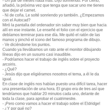
- Un par de meses nada más. Dijo sonriendo. Por cierto,
añadió, la próxima vez que tenga que sacar uno me tienes
que dejar el carnet.
- Ni de coña. Le solté sonriendo yo también. ¿Empezamos
con el Autocad?
Miró la pantalla del ordenador sin saber muy bien que hacia
allí en ese instante. Le enseñé el folio con el ejercicio que
debíamos terminar para ese día.
Me quitó el ratón de las
manos y pinchó el icono del famoso programa de dibujo.
- Ve diciéndome los puntos.
Cuando ya llevábamos un rato ante el monitor dibujando
líneas dijo en un susurro casi inaudible.
- Podríamos hacer el trabajo de inglés sobre el proyecto
arcoiris.
- ¿Qué?
- Jesús dijo que eligiéramos nosotros el tema, a él le da
igual.
En clase de inglés nos habían puesto una difícil tarea, hacer
una presentación de una hora. El grupo era de tres así que
tendríamos que hablar 20 minutos cada uno, delante de
toda la clase, para aprobar el cuatrimestre.
- ¡Pero como vamos a hacer el trabajo sobre el Eldridge!
- ¿Y por qué no?