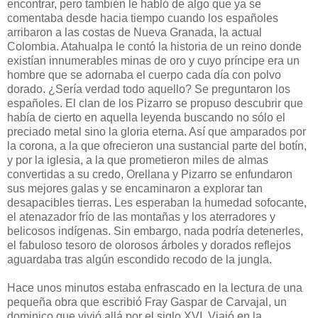
encontrar, pero también le habló de algo que ya se
comentaba desde hacia tiempo cuando los españoles
arribaron a las costas de Nueva Granada, la actual
Colombia. Atahualpa le contó la historia de un reino donde
existían innumerables minas de oro y cuyo príncipe era un
hombre que se adornaba el cuerpo cada día con polvo
dorado. ¿Sería verdad todo aquello? Se preguntaron los
españoles. El clan de los Pizarro se propuso descubrir que
había de cierto en aquella leyenda buscando no sólo el
preciado metal sino la gloria eterna. Así que amparados por
la corona, a la que ofrecieron una sustancial parte del botín,
y por la iglesia, a la que prometieron miles de almas
convertidas a su credo, Orellana y Pizarro se enfundaron
sus mejores galas y se encaminaron a explorar tan
desapacibles tierras. Les esperaban la humedad sofocante,
el atenazador frío de las montañas y los aterradores y
belicosos indígenas. Sin embargo, nada podría detenerles,
el fabuloso tesoro de olorosos árboles y dorados reflejos
aguardaba tras algún escondido recodo de la jungla.
Hace unos minutos estaba enfrascado en la lectura de una
pequeña obra que escribió Fray Gaspar de Carvajal, un
dominico que vivió allá por el siglo XVI. Viajó en la