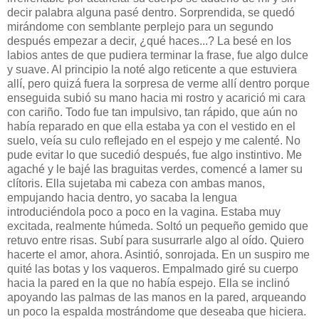
decir palabra alguna pasé dentro. Sorprendida, se quedó
mirándome con semblante perplejo para un segundo
después empezar a decir, ¿qué haces...? La besé en los
labios antes de que pudiera terminar la frase, fue algo dulce
y suave. Al principio la noté algo reticente a que estuviera
allí, pero quizá fuera la sorpresa de verme allí dentro porque
enseguida subió su mano hacia mi rostro y acarició mi cara
con cariño. Todo fue tan impulsivo, tan rápido, que aún no
había reparado en que ella estaba ya con el vestido en el
suelo, veía su culo reflejado en el espejo y me calenté. No
pude evitar lo que sucedió después, fue algo instintivo. Me
agaché y le bajé las braguitas verdes, comencé a lamer su
clítoris. Ella sujetaba mi cabeza con ambas manos,
empujando hacia dentro, yo sacaba la lengua
introduciéndola poco a poco en la vagina. Estaba muy
excitada, realmente húmeda. Soltó un pequeño gemido que
retuvo entre risas. Subí para susurrarle algo al oído. Quiero
hacerte el amor, ahora. Asintió, sonrojada. En un suspiro me
quité las botas y los vaqueros. Empalmado giré su cuerpo
hacia la pared en la que no había espejo. Ella se inclinó
apoyando las palmas de las manos en la pared, arqueando
un poco la espalda mostrándome que deseaba que hiciera.