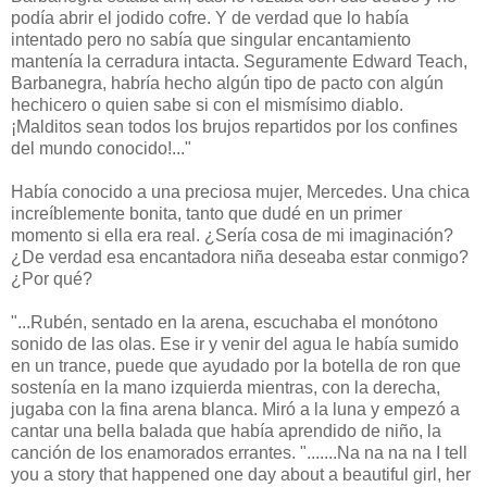
podía abrir el jodido cofre. Y de verdad que lo había
intentado pero no sabía que singular encantamiento
mantenía la cerradura intacta. Seguramente Edward Teach,
Barbanegra, habría hecho algún tipo de pacto con algún
hechicero o quien sabe si con el mismísimo diablo.
¡Malditos sean todos los brujos repartidos por los confines
del mundo conocido!..."
Había conocido a una preciosa mujer, Mercedes. Una chica
increíblemente bonita, tanto que dudé en un primer
momento si ella era real. ¿Sería cosa de mi imaginación?
¿De verdad esa encantadora niña deseaba estar conmigo?
¿Por qué?
"...Rubén, sentado en la arena, escuchaba el monótono
sonido de las olas. Ese ir y venir del agua le había sumido
en un trance, puede que ayudado por la botella de ron que
sostenía en la mano izquierda mientras, con la derecha,
jugaba con la fina arena blanca. Miró a la luna y empezó a
cantar una bella balada que había aprendido de niño, la
canción de los enamorados errantes. ".......Na na na na I tell
you a story that happened one day about a beautiful girl, her