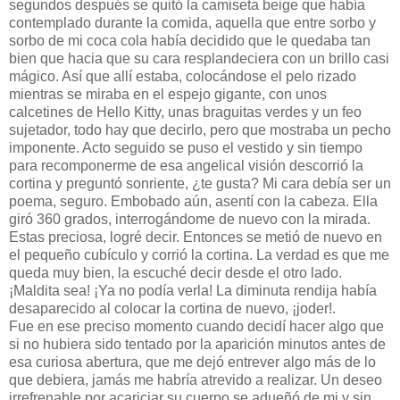
segundos después se quitó la camiseta beige que había
contemplado durante la comida, aquella que entre sorbo y
sorbo de mi coca cola había decidido que le quedaba tan
bien que hacia que su cara resplandeciera con un brillo casi
mágico. Así que allí estaba, colocándose el pelo rizado
mientras se miraba en el espejo gigante, con unos
calcetines de Hello Kitty, unas braguitas verdes y un feo
sujetador, todo hay que decirlo, pero que mostraba un pecho
imponente. Acto seguido se puso el vestido y sin tiempo
para recomponerme de esa angelical visión descorrió la
cortina y preguntó sonriente, ¿te gusta? Mi cara debía ser un
poema, seguro. Embobado aún, asentí con la cabeza. Ella
giró 360 grados, interrogándome de nuevo con la mirada.
Estas preciosa, logré decir. Entonces se metió de nuevo en
el pequeño cubículo y corrió la cortina. La verdad es que me
queda muy bien, la escuché decir desde el otro lado.
¡Maldita sea! ¡Ya no podía verla! La diminuta rendija había
desaparecido al colocar la cortina de nuevo, ¡joder!.
Fue en ese preciso momento cuando decidí hacer algo que
si no hubiera sido tentado por la aparición minutos antes de
esa curiosa abertura, que me dejó entrever algo más de lo
que debiera, jamás me habría atrevido a realizar. Un deseo
irrefrenable por acariciar su cuerpo se adueñó de mi y sin