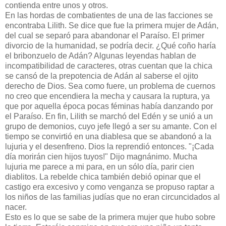
contienda entre unos y otros.
En las hordas de combatientes de una de las facciones se
encontraba Lilith. Se dice que fue la primera mujer de Adán,
del cual se separó para abandonar el Paraíso. El primer
divorcio de la humanidad, se podría decir. ¿Qué coño haría
el bribonzuelo de Adán? Algunas leyendas hablan de
incompatibilidad de caracteres, otras cuentan que la chica
se cansó de la prepotencia de Adán al saberse el ojito
derecho de Dios. Sea como fuere, un problema de cuernos
no creo que encendiera la mecha y causara la ruptura, ya
que por aquella época pocas féminas había danzando por
el Paraíso. En fin, Lilith se marchó del Edén y se unió a un
grupo de demonios, cuyo jefe llegó a ser su amante. Con el
tiempo se convirtió en una diablesa que se abandonó a la
lujuria y el desenfreno. Dios la reprendió entonces. "¡Cada
día morirán cien hijos tuyos!" Dijo magnánimo. Mucha
lujuria me parece a mi para, en un sólo día, parir cien
diablitos. La rebelde chica también debió opinar que el
castigo era excesivo y como venganza se propuso raptar a
los niños de las familias judías que no eran circuncidados al
nacer.
Esto es lo que se sabe de la primera mujer que hubo sobre