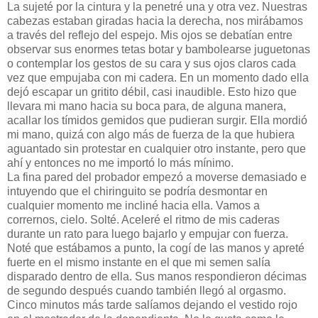
La sujeté por la cintura y la penetré una y otra vez. Nuestras
cabezas estaban giradas hacia la derecha, nos mirábamos
a través del reflejo del espejo. Mis ojos se debatían entre
observar sus enormes tetas botar y bambolearse juguetonas
o contemplar los gestos de su cara y sus ojos claros cada
vez que empujaba con mi cadera. En un momento dado ella
dejó escapar un gritito débil, casi inaudible. Esto hizo que
llevara mi mano hacia su boca para, de alguna manera,
acallar los tímidos gemidos que pudieran surgir. Ella mordió
mi mano, quizá con algo más de fuerza de la que hubiera
aguantado sin protestar en cualquier otro instante, pero que
ahí y entonces no me importó lo más mínimo.
La fina pared del probador empezó a moverse demasiado e
intuyendo que el chiringuito se podría desmontar en
cualquier momento me incliné hacia ella. Vamos a
corrernos, cielo. Solté. Aceleré el ritmo de mis caderas
durante un rato para luego bajarlo y empujar con fuerza.
Noté que estábamos a punto, la cogí de las manos y apreté
fuerte en el mismo instante en el que mi semen salía
disparado dentro de ella. Sus manos respondieron décimas
de segundo después cuando también llegó al orgasmo.
Cinco minutos más tarde salíamos dejando el vestido rojo