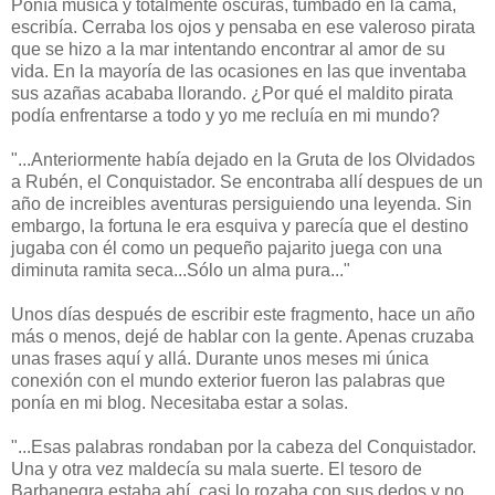
Ponía música y totalmente oscuras, tumbado en la cama,
escribía. Cerraba los ojos y pensaba en ese valeroso pirata
que se hizo a la mar intentando encontrar al amor de su
vida. En la mayoría de las ocasiones en las que inventaba
sus azañas acababa llorando. ¿Por qué el maldito pirata
podía enfrentarse a todo y yo me recluía en mi mundo?
"...
Anteriormente había dejado en la Gruta de los Olvidados
a Rubén, el Conquistador. Se encontraba allí despues de un
año de increibles aventuras persiguiendo una leyenda. Sin
embargo, la fortuna le era esquiva y parecía que el destino
jugaba con él como un pequeño pajarito juega con una
diminuta ramita seca...
Sólo un alma pura..."
Unos días después de escribir este fragmento, hace un año
más o menos, dejé de hablar con la gente. Apenas cruzaba
unas frases aquí y allá. Durante unos meses mi única
conexión con el mundo exterior fueron las palabras que
ponía en mi blog. Necesitaba estar a solas.
"...Esas palabras rondaban por la cabeza del Conquistador.
Una y otra vez maldecía su mala suerte. El tesoro de
Barbanegra estaba ahí, casi lo rozaba con sus dedos y no