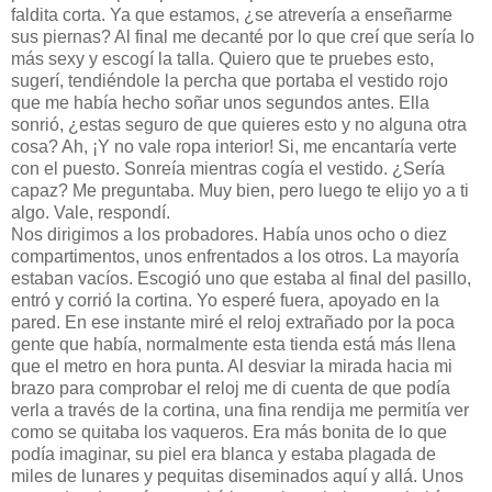
faldita corta. Ya que estamos, ¿se atrevería a enseñarme
sus piernas? Al final me decanté por lo que creí que sería lo
más sexy y escogí la talla. Quiero que te pruebes esto,
sugerí, tendiéndole la percha que portaba el vestido rojo
que me había hecho soñar unos segundos antes. Ella
sonrió, ¿estas seguro de que quieres esto y no alguna otra
cosa? Ah, ¡Y no vale ropa interior! Si, me encantaría verte
con el puesto. Sonreía mientras cogía el vestido. ¿Sería
capaz? Me preguntaba. Muy bien, pero luego te elijo yo a ti
algo. Vale, respondí.
Nos dirigimos a los probadores. Había unos ocho o diez
compartimentos, unos enfrentados a los otros. La mayoría
estaban vacíos. Escogió uno que estaba al final del pasillo,
entró y corrió la cortina. Yo esperé fuera, apoyado en la
pared. En ese instante miré el reloj extrañado por la poca
gente que había, normalmente esta tienda está más llena
que el metro en hora punta. Al desviar la mirada hacia mi
brazo para comprobar el reloj me di cuenta de que podía
verla a través de la cortina, una fina rendija me permitía ver
como se quitaba los vaqueros. Era más bonita de lo que
podía imaginar, su piel era blanca y estaba plagada de
miles de lunares y pequitas diseminados aquí y allá. Unos