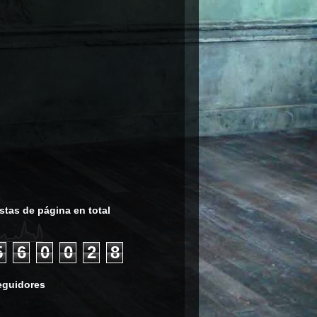
stas de página en total
5
6
0
0
2
8
eguidores