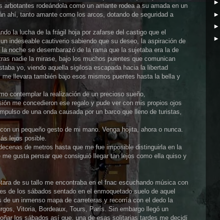
bles arbotantes rodeándola como un amante rodea a su amada en un
án ahí, tanto amante como los arcos, dotando de seguridad a
do la lucha de la frágil hoja por zafarse del castigo que el
un indeseable cautiverio sabiendo que su deseo, la aspiración de
de la noche se desembarazó de la rama que la sujetaba era la de
ntras nadie la mirase, bajo los muchos puentes que comunican
taba yo, viendo aquella sigilosa escapada hacia la libertad
" me llevara también bajo esos mismos puentes hasta la bella y
o contemplar la realización de un precioso sueño,
sión me concedieron ese regalo y pude ver con mis propios ojos
mpulso de una onda causada por un barco que lleno de turistas,
 con un pequeño gesto de mi mano. Venga hojita, ahora o nunca.
ás lejos posible.
decenas de metros hasta que me fue imposible distinguirla en la
 me gusta pensar que consiguió llegar tan lejos como ella quiso y
tara de su tallo me encontraba en el fnac escuchando música con
des de los sábados sentado en el enmoquetado suelo de aquel
 de un inmenso mapa de carreteras y recorría con el dedo la
rgos, Vitoria, Bordeaux, Tours, París. Sin embargo llegó un
ñar los sábados así que, una de esas solitarias tardes me decidí