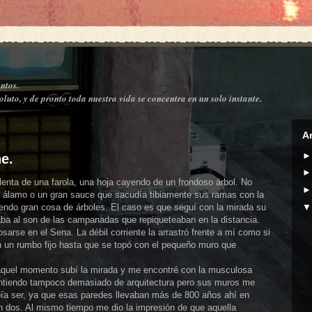
ntos.
luto, y de pronto toda nuestra vida se concentra en un solo instante.
A
e.
illenta de una farola, una hoja cayendo de un frondoso árbol. No
n álamo o un gran sauce que sacudía tibiamente sus ramas con la
iendo gran cosa de árboles. El caso es que seguí con la mirada su
aba al son de las campanadas que repiqueteaban en la distancia.
arse en el Sena. La débil corriente la arrastró frente a mí como si
n un rumbo fijo hasta que se topó con el pequeño muro que
aquel momento subí la mirada y me encontré con la musculosa
entiendo tampoco demasiado de arquitectura pero sus muros me
ebía ser, ya que esas paredes llevaban más de 800 años ahí en
en dos. Al mismo tiempo me dio la impresión de que aquella