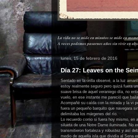
La vida no se mide en minutos se mide en mome
A veces podemos pasarnos años sin vivir en abso
lunes, 15 de febrero de 2016
Día 27: Leaves on the Sein
Sentado en la orilla observé, a la luz amar
estoy realmente seguro pero quizá fuera u
suave brisa de aquel veraniego día,
no ent
vuelo, en ese instante me pareció que bail
Acompañé su caída con la mirada y la vi pos
fuera un pequeño barquito que navegara si
delimitaba los márgenes del río.
Lo recuerdo como si fuera hoy mismo, en 
silueta de una Notre Dame iluminada. No 
transmitieron fortaleza y robustez y así d
medio de aquella isla que dividía al Sena 