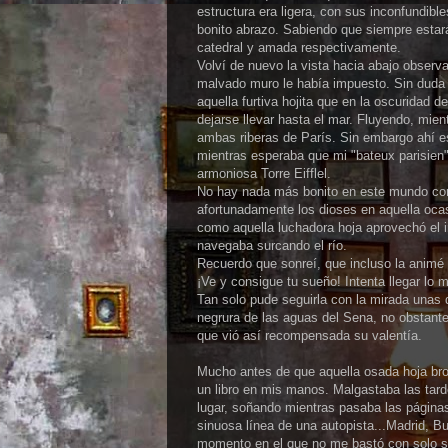
estructura era ligera, con sus inconfundi
bonito abrazo. Sabiendo que siempre estar
catedral y amada respectivamente.
Volví de nuevo la vista hacia abajo observan
malvado muro le había impuesto. Sin duda 
aquella furtiva hojita que en la oscuridad 
dejarse llevar hasta el mar. Fluyendo, mie
ambas riberas de París. Sin embargo ahí es
mientras esperaba que mi "bateux parisien
armoniosa Torre Eifflel.
No hay nada más bonito en este mundo com
afortunadamente los dioses en aquella oca
como aquella luchadora hoja aprovechó el i
navegaba surcando el río.
Recuerdo que sonreí, que incluso la animé
¡Ve y consigue tu sueño! Intenta llegar lo m
Tan solo pude seguirla con la mirada unas 
negrura de las aguas del Sena, no obstante
que vió así recompensada su valentía.
Mucho antes de que aquella osada hoja bro
un libro en mis manos. Malgastaba las tar
lugar, soñando mientras pasaba las páginas
sinuosa línea de una autopista...Madrid, Bu
momento en el que no me bastó con solo so