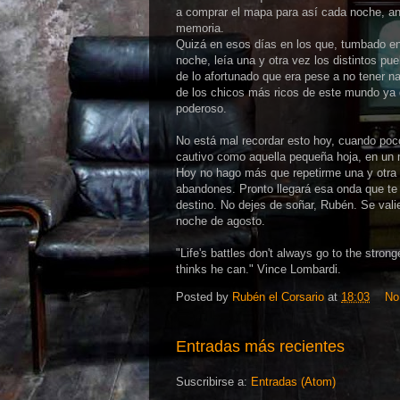
a comprar el mapa para así cada noche, ant
memoria.
Quizá en esos días en los que, tumbado en
noche, leía una y otra vez los distintos p
de lo afortunado que era pese a no tener na
de los chicos más ricos de este mundo ya 
poderoso.
No está mal recordar esto hoy, cuando poc
cautivo como aquella pequeña hoja, en un
Hoy no hago más que repetirme una y otra
abandones. Pronto llegará esa onda que te 
destino. No dejes de soñar, Rubén. Se vali
noche de agosto.
"Life's battles don't always go to the stro
thinks he can." Vince Lombardi.
Posted by
Rubén el Corsario
at
18:03
No
Entradas más recientes
Suscribirse a:
Entradas (Atom)