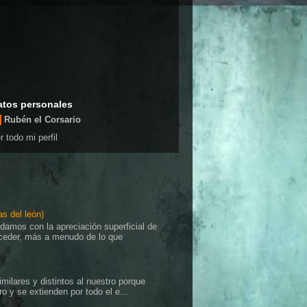
atos personales
Rubén el Corsario
r todo mi perfil
as del león)
damos con la apreciación superficial de
ceder, más a menudo de lo que
imilares y distintos al nuestro porque
o y se extienden por todo el e...