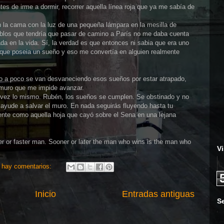
es de irme a dormir, recorrer aquella línea roja que ya me sabía de
 la cama con la luz de una pequeña lámpara en la mesilla de
ueblos que tendría que pasar de camino a París no me daba cuenta
da en la vida. Sí, la verdad es que entonces ni sabia que era uno
que poseia un sueño y eso me convertía en alguien realmente
o a poco se van desvaneciendo esos sueños por estar atrapado,
 muro que me impide avanzar.
 vez lo mismo. Rubén, los sueños se cumplen. Se obstinado y no
ayude a salvar el muro. En nada seguirás fluyendo hasta tu
ente como aquella hoja que cayó sobre el Sena en una lejana
nger or faster man. Sooner or later the man who wins is the man who
Vi
 hay comentarios:
Inicio
Entradas antiguas
S