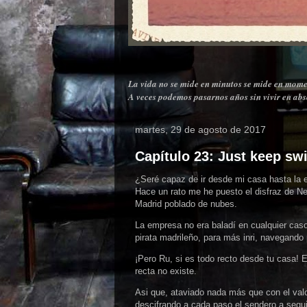
La vida no se mide en minutos se mide en mome
A veces podemos pasarnos años sin vivir en abso
martes, 29 de agosto de 2017
Capítulo 23: Just keep s
¿Seré capaz de ir desde mi casa hasta la 
Hace un rato me he puesto el disfraz de Ne
Madrid poblado de nubes.
La empresa no era baladí en cualquier cas
pirata madrileño, para más inri, navegando 
¡Pero Ru, si es todo recto desde tu casa! 
recta no existe.
Asi que, ataviado nada más que con el val
descifrando a cada paso el sendero a segui