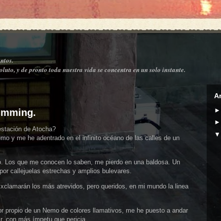
ntos.
luto, y de pronto toda nuestra vida se concentra en un solo instante.
A
wimming.
estación de Atocha?
mo y me he adentrado en el infinito océano de las calles de un
o. Los que me conocen lo saben, me pierdo en una baldosa. Un
por callejuelas estrechas y amplios bulevares.
Exclamarán los más atrevidos, pero queridos, en mi mundo la linea
or propio de un Nemo de colores llamativos, me he puesto a andar
r, con más ímpetu que pericia.