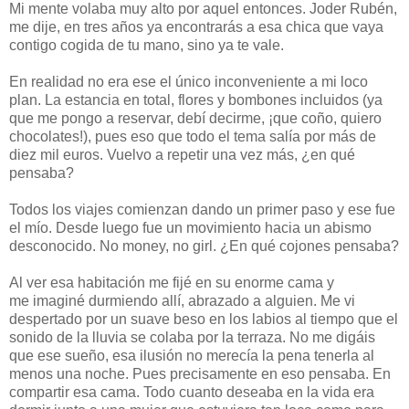
Mi mente volaba muy alto por aquel entonces. Joder Rubén,
me dije, en tres años ya encontrarás a esa chica que vaya
contigo cogida de tu mano, sino ya te vale.
En realidad no era ese el único inconveniente a mi loco
plan. La estancia en total, flores y bombones incluidos (ya
que me pongo a reservar, debí decirme, ¡que coño, quiero
chocolates!), pues eso que todo el tema salía por más de
diez mil euros. Vuelvo a repetir una vez más, ¿en qué
pensaba?
Todos los viajes comienzan dando un primer paso y ese fue
el mío. Desde luego fue un movimiento hacia un abismo
desconocido. No money, no girl. ¿En qué cojones pensaba?
Al ver esa habitación me fijé en su enorme cama y
me
imaginé durmiendo allí, abrazado a alguien. Me vi
despertado por un suave beso en los labios al tiempo que el
sonido de la lluvia se colaba por la terraza. No me digáis
que ese sueño, esa ilusión no merecía la pena tenerla al
menos una noche. Pues precisamente en eso pensaba. En
compartir esa cama. Todo cuanto deseaba en la vida era