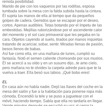
remota posibilidad.
Marido de pie con los vaqueros por las rodillas, esposa
tumbada sobre la mesa con la falda subida hasta la cintura.
Él sujeta las manos de ella al tiempo que da pequeños
golpes de cadera. Gemidos que se escapan por el deseo,
cortos. Apenas audibles. Tetas botando por el ímpetu de las
embestidas. Mejillas ruborizándose por el ascendente calor
del momento y el sol casi primaveral que les pegaba en la
cara. Objetos cayendo al suelo, tirados por manos inquietas
tratando de acariciar, sobar, sentir. Miradas llenas de pasión,
besos llenos de babas.
Así fue como ella, en una mañana de lunes, cumplió su
fantasía. Notó el semen caliente chorreando por sus muslos.
Él se acercó a su oído y en un susurro dijo...te amo cielo,
pero mañana no te olvides la carpeta adrede para que te la
vuelva a traer. Ella besó sus labios. ¡Qué bobo eres!
EL
En casa aún no había nadie. Dejó las llaves del coche en la
mesa del salón y fue a la habitación para ponerse ropa más
cómoda. Encendió la tele y se puso a juguetear con el
móvil, haciendo tiempo. Sabía que ella no tardaría en llegar.
Veinte minutos después se escuchó su voz al cerrar la