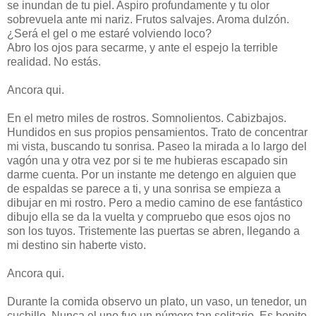
se inundan de tu piel. Aspiro profundamente y tu olor
sobrevuela ante mi nariz. Frutos salvajes. Aroma dulzón.
¿Será el gel o me estaré volviendo loco?
Abro los ojos para secarme, y ante el espejo la terrible
realidad. No estás.
Ancora qui.
En el metro miles de rostros. Somnolientos. Cabizbajos.
Hundidos en sus propios pensamientos. Trato de concentrar
mi vista, buscando tu sonrisa. Paseo la mirada a lo largo del
vagón una y otra vez por si te me hubieras escapado sin
darme cuenta. Por un instante me detengo en alguien que
de espaldas se parece a ti, y una sonrisa se empieza a
dibujar en mi rostro. Pero a medio camino de ese fantástico
dibujo ella se da la vuelta y compruebo que esos ojos no
son los tuyos. Tristemente las puertas se abren, llegando a
mi destino sin haberte visto.
Ancora qui.
Durante la comida observo un plato, un vaso, un tenedor, un
cuchillo. Nunca el uno fue un número tan solitario. Es bonito