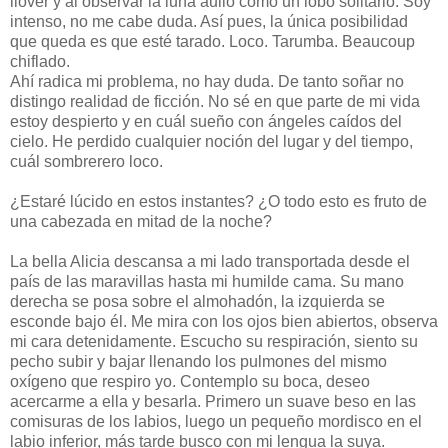
llover y al observar la luna aullo como un lobo solitario. Soy
intenso, no me cabe duda. Así pues, la única posibilidad
que queda es que esté tarado. Loco. Tarumba. Beaucoup
chiflado.
Ahí radica mi problema, no hay duda. De tanto soñar no
distingo realidad de ficción. No sé en que parte de mi vida
estoy despierto y en cuál sueño con ángeles caídos del
cielo. He perdido cualquier noción del lugar y del tiempo,
cuál sombrerero loco.
¿Estaré lúcido en estos instantes? ¿O todo esto es fruto de
una cabezada en mitad de la noche?
La bella Alicia descansa a mi lado transportada desde el
país de las maravillas hasta mi humilde cama. Su mano
derecha se posa sobre el almohadón, la izquierda se
esconde bajo él. Me mira con los ojos bien abiertos, observa
mi cara detenidamente. Escucho su respiración, siento su
pecho subir y bajar llenando los pulmones del mismo
oxígeno que respiro yo. Contemplo su boca, deseo
acercarme a ella y besarla. Primero un suave beso en las
comisuras de los labios, luego un pequeño mordisco en el
labio inferior, más tarde busco con mi lengua la suya.