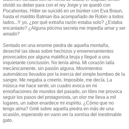
olvidó su deber para con el rey Jorge y se quedó con
Pocahontas, Hitler se suicidó en un búnker con Eva Braun,
hasta el maldito Batman iba acompañado de Robin a todos
lados...Y yo, ¿por qué extraña razón estaba solo? ¿Estaba
encantado? ¿Alguna pócima secreta me impedía amar y ser
amado?
Sentado en una enorme piedra de aquella montaña,
deseché las ideas sobre hechizos y envenenamientos
provocados por alguna maléfica bruja y llegué a una
inquietante conclusión. No tenía alma. Mi corazón latía
mecánicamente, sin pasión alguna. Movimientos
automáticos llevados por la inercia del simple bombeo de la
sangre. Me negaba a creerlo. Imposible, me decía. La
música me hace sentir, un cuadro evoca en mi
ensoñaciones de mundos del pasado, un libro me provoca
seguir los pasos del protagonista, un olor me lleva a mil
lugares, un sabor enardece mi espíritu. ¿Cómo que no
tengo alma? Grité sobre aquella piedra en más de una
ocasión, esperando en vano ver la sonrisa del inestimable
gato.