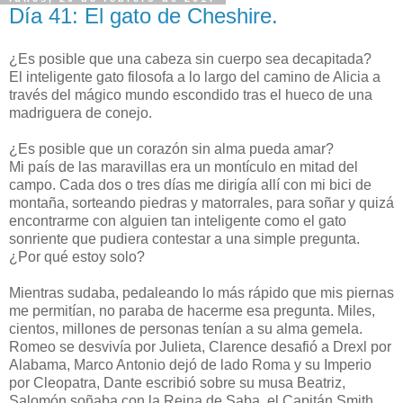
Día 41: El gato de Cheshire.
¿Es posible que una cabeza sin cuerpo sea decapitada?
El inteligente gato filosofa a lo largo del camino de Alicia a
través del mágico mundo escondido tras el hueco de una
madriguera de conejo.
¿Es posible que un corazón sin alma pueda amar?
Mi país de las maravillas era un montículo en mitad del
campo. Cada dos o tres días me dirigía allí con mi bici de
montaña, sorteando piedras y matorrales, para soñar y quizá
encontrarme con alguien tan inteligente como el gato
sonriente que pudiera contestar a una simple pregunta.
¿Por qué estoy solo?
Mientras sudaba, pedaleando lo más rápido que mis piernas
me permitían, no paraba de hacerme esa pregunta. Miles,
cientos, millones de personas tenían a su alma gemela.
Romeo se desvivía por Julieta, Clarence desafió a Drexl por
Alabama, Marco Antonio dejó de lado Roma y su Imperio
por Cleopatra, Dante escribió sobre su musa Beatriz,
Salomón soñaba con la Reina de Saba, el Capitán Smith