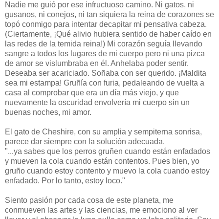
Nadie me guió por ese infructuoso camino. Ni gatos, ni
gusanos, ni conejos, ni tan siquiera la reina de corazones se
topó conmigo para intentar decapitar mi pensativa cabeza.
(Ciertamente,
¡Qué alivio hubiera sentido de haber caído en
las redes de la temida reina!) Mi corazón seguía llevando
sangre a todos los lugares de mi cuerpo pero ni una pizca
de amor se vislumbraba en él. Anhelaba poder sentir.
Deseaba ser acariciado. Soñaba con ser querido. ¡Maldita
sea mi estampa! Gruñía con furia, pedaleando de vuelta a
casa al comprobar que era un día más viejo, y que
nuevamente la oscuridad
envolvería mi cuerpo sin un
buenas noches, mi amor.
El gato de Cheshire, con su amplia y sempiterna sonrisa,
parece dar siempre con la solución adecuada.
"...ya sabes que los perros gruñen cuando están enfadados
y mueven la cola cuando están contentos. Pues bien, yo
gruño cuando estoy contento y muevo la cola cuando estoy
enfadado. Por lo tanto, estoy loco."
Siento pasión por cada cosa de este planeta, me
conmueven las artes y las ciencias, me emociono al ver