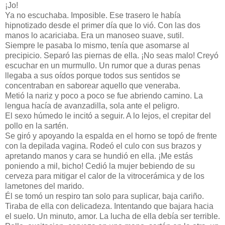
¡Jo!
Ya no escuchaba. Imposible. Ese trasero le había
hipnotizado desde el primer día que lo vió. Con las dos
manos lo acariciaba. Era un manoseo suave, sutil.
Siempre le pasaba lo mismo, tenía que asomarse al
precipicio. Separó las piernas de ella. ¡No seas malo! Creyó
escuchar en un murmullo. Un rumor que a duras penas
llegaba a sus oídos porque todos sus sentidos se
concentraban en saborear aquello que veneraba.
Metió la nariz y poco a poco se fue abriendo camino. La
lengua hacía de avanzadilla, sola ante el peligro.
El sexo húmedo le incitó a seguir. A lo lejos, el crepitar del
pollo en la sartén.
Se giró y apoyando la espalda en el horno se topó de frente
con la depilada vagina. Rodeó el culo con sus brazos y
apretando manos y cara se hundió en ella. ¡Me estás
poniendo a mil, bicho! Cedió la mujer bebiendo de su
cerveza para mitigar el calor de la vitrocerámica y de los
lametones del marido.
Él se tomó un respiro tan solo para suplicar, baja cariño.
Tiraba de ella con delicadeza. Intentando que bajara hacia
el suelo. Un minuto, amor. La lucha de ella debía ser terrible.