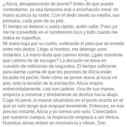
¿Alicia, desaparecerás de pronto? Antes de que pueda
contestarme, ya sea fantasma real o ensoñación irreal, mi
mano acaricia su rostro. Con el dedo siento su mejilla, sus
pómulos, cada poro de su piel.
El tiempo se detiene o vuela rápido, quién sabe. Pues ya
me he convertido en el sombrerero loco y todo cuanto me
rodea es superfluo.
Mi mano baja por su cuello, sorteando el pelo que se enreda
entre mis dedos. Llego al hombro, me detengo unos
instantes. La mano duda que camino tomar, ¿gato sonriente
que camino he de escoger? La decisión se toma en
cuestión de milésimas de segundos. El tiempo sufíciente
para darme cuenta de que los pezones de Alicia están
tocando mi pecho. Noto cómo se ponen duros al rozar mi
piel, noto la tensión de la excitación. Alicia respira
entrecortadamente, casi son jadeos. Una de sus manos
empieza a moverse y tímidamente se desliza hacia abajo.
Coge mi pene, lo mueve situándolo en el punto exacto en el
que yo solo tengo que empujar levemente. Entonces, en ese
preciso instante, Alicia y yo somos uno solo. Conectados
por nuestros cuerpos, la respiración empieza a ser rítmica.
Nuestras almas entran en resonancia y vibran. Son