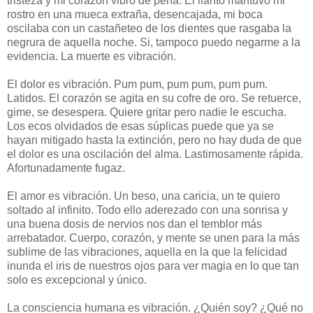
tristeza y mi corazón vibró de pena. El llanto mantuvo mi
rostro en una mueca extraña, desencajada, mi boca
oscilaba con un castañeteo de los dientes que rasgaba la
negrura de aquella noche. Si, tampoco puedo negarme a la
evidencia. La muerte es vibración.
El dolor es vibración. Pum pum, pum pum, pum pum.
Latidos. El corazón se agita en su cofre de oro. Se retuerce,
gime, se desespera. Quiere gritar pero nadie le escucha.
Los ecos olvidados de esas súplicas puede que ya se
hayan mitigado hasta la extinción, pero no hay duda de que
el dolor es una oscilación del alma. Lastimosamente rápida.
Afortunadamente fugaz.
El amor es vibración. Un beso, una caricia, un te quiero
soltado al infinito. Todo ello aderezado con una sonrisa y
una buena dosis de nervios nos dan el temblor más
arrebatador. Cuerpo, corazón, y mente se unen para la más
sublime de las vibraciones, aquella en la que la felicidad
inunda el iris de nuestros ojos para ver magia en lo que tan
solo es excepcional y único.
La consciencia humana es vibración. ¿Quién soy? ¿Qué no