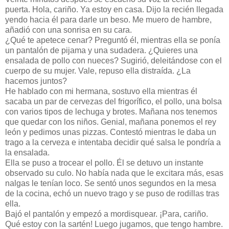
puerta. Hola, cariño. Ya estoy en casa. Dijo la recién llegada
yendo hacia él para darle un beso. Me muero de hambre,
añadió con una sonrisa en su cara.
¿Qué te apetece cenar? Preguntó él, mientras ella se ponía
un pantalón de pijama y una sudadera. ¿Quieres una
ensalada de pollo con nueces? Sugirió, deleitándose con el
cuerpo de su mujer. Vale, repuso ella distraída. ¿La
hacemos juntos?
He hablado con mi hermana, sostuvo ella mientras él
sacaba un par de cervezas del frigorífico, el pollo, una bolsa
con varios tipos de lechuga y brotes. Mañana nos tenemos
que quedar con los niños. Genial, mañana ponemos el rey
león y pedimos unas pizzas. Contestó mientras le daba un
trago a la cerveza e intentaba decidir qué salsa le pondría a
la ensalada.
Ella se puso a trocear el pollo. Él se detuvo un instante
observado su culo. No había nada que le excitara más, esas
nalgas le tenían loco. Se sentó unos segundos en la mesa
de la cocina, echó un nuevo trago y se puso de rodillas tras
ella.
Bajó el pantalón y empezó a mordisquear. ¡Para, cariño.
Qué estoy con la sartén! Luego jugamos, que tengo hambre.