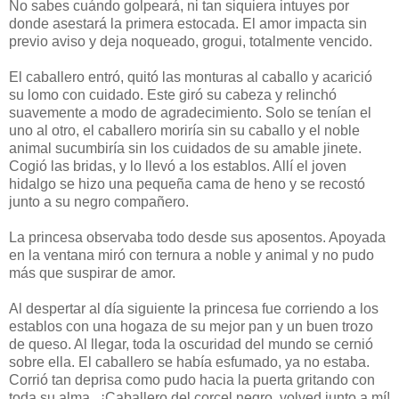
No sabes cuándo golpeará, ni tan siquiera intuyes por
donde asestará la primera estocada. El amor impacta sin
previo aviso y deja noqueado, grogui, totalmente vencido.
El caballero entró, quitó las monturas al caballo y acarició
su lomo con cuidado. Este giró su cabeza y relinchó
suavemente a modo de agradecimiento. Solo se tenían el
uno al otro, el caballero moriría sin su caballo y el noble
animal sucumbiría sin los cuidados de su amable jinete.
Cogió las bridas, y lo llevó a los establos. Allí el joven
hidalgo se hizo una pequeña cama de heno y se recostó
junto a su negro compañero.
La princesa observaba todo desde sus aposentos. Apoyada
en la ventana miró con ternura a noble y animal y no pudo
más que suspirar de amor.
Al despertar al día siguiente la princesa fue corriendo a los
establos con una hogaza de su mejor pan y un buen trozo
de queso. Al llegar, toda la oscuridad del mundo se cernió
sobre ella. El caballero se había esfumado, ya no estaba.
Corrió tan deprisa como pudo hacia la puerta gritando con
toda su alma...¡C
aballero del corcel negro, volved junto a mí!