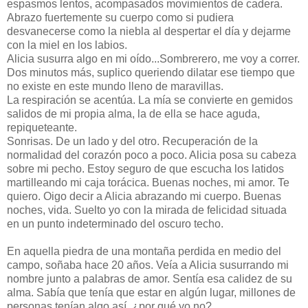
espasmos lentos, acompasados movimientos de cadera.
Abrazo fuertemente su cuerpo como si pudiera
desvanecerse como la niebla al despertar el día y dejarme
con la miel en los labios.
Alicia susurra algo en mi oído...Sombrerero, me voy a correr.
Dos minutos más, suplico queriendo dilatar ese tiempo que
no existe en este mundo lleno de maravillas.
La respiración se acentúa. La mía se convierte en gemidos
salidos de mi propia alma, la de ella se hace aguda,
repiqueteante.
Sonrisas. De un lado y del otro. Recuperación de la
normalidad del corazón poco a poco. Alicia posa su cabeza
sobre mi pecho. Estoy seguro de que escucha los latidos
martilleando mi caja torácica. Buenas noches, mi amor. Te
quiero. Oigo decir a Alicia abrazando mi cuerpo. Buenas
noches, vida. Suelto yo con la mirada de felicidad situada
en un punto indeterminado del oscuro techo.
En aquella piedra de una montaña perdida en medio del
campo, soñaba hace 20 años. Veía a Alicia susurrando mi
nombre junto a palabras de amor. Sentía esa calidez de su
alma. Sabía que tenía que estar en algún lugar, millones de
personas tenían algo así, ¿por qué yo no?