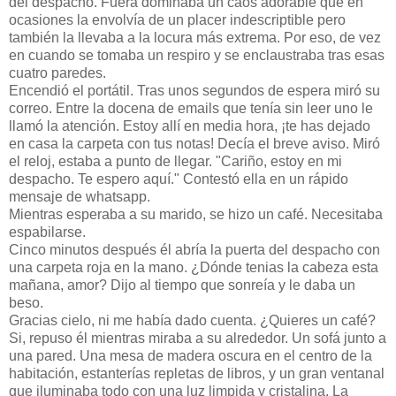
del despacho. Fuera dominaba un caos adorable que en
ocasiones la envolvía de un placer indescriptible pero
también la llevaba a la locura más extrema. Por eso, de vez
en cuando se tomaba un respiro y se enclaustraba tras esas
cuatro paredes.
Encendió el portátil. Tras unos segundos de espera miró su
correo. Entre la docena de emails que tenía sin leer uno le
llamó la atención. Estoy allí en media hora, ¡te has dejado
en casa la carpeta con tus notas! Decía el breve aviso. Miró
el reloj, estaba a punto de llegar. "Cariño, estoy en mi
despacho. Te espero aquí." Contestó ella en un rápido
mensaje de whatsapp.
Mientras esperaba a su marido, se hizo un café. Necesitaba
espabilarse.
Cinco minutos después él abría la puerta del despacho con
una carpeta roja en la mano. ¿Dónde tenias la cabeza esta
mañana, amor? Dijo al tiempo que sonreía y le daba un
beso.
Gracias cielo, ni me había dado cuenta. ¿Quieres un café?
Si, repuso él mientras miraba a su alrededor. Un sofá junto a
una pared. Una mesa de madera oscura en el centro de la
habitación, estanterías repletas de libros, y un gran ventanal
que iluminaba todo con una luz limpida y cristalina. La