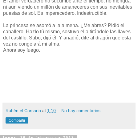
El amor verdadero no sucumbe ante el tiempo, no mengua
ni aun viendo un millón de amaneceres con sus inevitables
puestas de sol. Es imperecedero. Indestructible.
La princesa se asomó a la almena. ¿Me abres? Pidió el
caballero. Hazlo tú mismo, sostuvo ella tirándole las llaves
del castillo. Subo, dijó él. Y añadió, dile al dragón que esta
vez no congelará mi alma.
Ahora soy fuego.
Rubén el Corsario
at
1:10
No hay comentarios:
Compartir
lunes, 20 de febrero de 2017