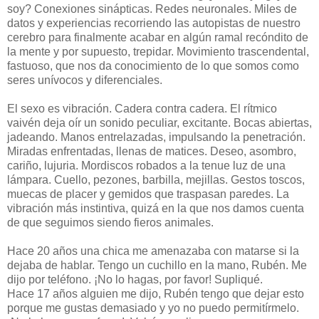
soy? Conexiones sinápticas. Redes neuronales. Miles de
datos y experiencias recorriendo las autopistas de nuestro
cerebro para finalmente acabar en algún ramal recóndito de
la mente y por supuesto, trepidar. Movimiento trascendental,
fastuoso, que nos da conocimiento de lo que somos como
seres unívocos y diferenciales.
El sexo es vibración. Cadera contra cadera. El rítmico
vaivén deja oír un sonido peculiar, excitante. Bocas abiertas,
jadeando. Manos entrelazadas, impulsando la penetración.
Miradas enfrentadas, llenas de matices. Deseo, asombro,
cariño, lujuria. Mordiscos robados a la tenue luz de una
lámpara. Cuello, pezones, barbilla, mejillas. Gestos toscos,
muecas de placer y gemidos que traspasan paredes. La
vibración más instintiva, quizá en la que nos damos cuenta
de que seguimos siendo fieros animales.
Hace 20 años una chica me amenazaba con matarse si la
dejaba de hablar. Tengo un cuchillo en la mano, Rubén. Me
dijo por teléfono. ¡No lo hagas, por favor! Supliqué.
Hace 17 años alguien me dijo, Rubén tengo que dejar esto
porque me gustas demasiado y yo no puedo permitírmelo.