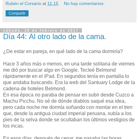
Rubén el Corsario
at
11:15
No hay comentarios:
Compartir
sábado, 25 de febrero de 2017
Día 44: Al otro lado de la cama.
¿De estar en pareja, en qué lado de la cama dormiría?
Hace 3 años más o menos, en una tarde solitaria de viernes
me dió por buscar algo en Google. Tecleé Belmond
rápidamente en el iPad. En segundos tenía en pantalla lo
que andaba buscando.
Era la web del Santuary Lodge de la
cadena de hoteles Belmond.
En esa época no paraba de pensar en subir desde Cuzco a
Machu Picchu. No sé de dónde diablos saqué esa idea,
pero cada noche me dormía soñando con montar en el tren
que, desde la antigua ciudad imperial peruana, subía a los
pies de la selva donde se ocultaban los últimos vestigios de
los incas.
En esos días, después de cenar, me pasaba las horas