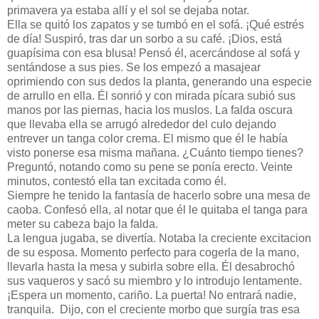
primavera ya estaba allí y el sol se dejaba notar.
Ella se quitó los zapatos y se tumbó en el sofá. ¡Qué estrés
de día! Suspiró, tras dar un sorbo a su café. ¡Dios, está
guapísima con esa blusa! Pensó él, acercándose al sofá y
sentándose a sus pies. Se los empezó a masajear
oprimiendo con sus dedos la planta, generando una especie
de arrullo en ella. Él sonrió y con mirada pícara subió sus
manos por las piernas, hacia los muslos. La falda oscura
que llevaba ella se arrugó alrededor del culo dejando
entrever un tanga color crema. El mismo que él le había
visto ponerse esa misma mañana. ¿Cuánto tiempo tienes?
Preguntó, notando como su pene se ponía erecto. Veinte
minutos, contestó ella tan excitada como él.
Siempre he tenido la fantasía de hacerlo sobre una mesa de
caoba. Confesó ella, al notar que él le quitaba el tanga para
meter su cabeza bajo la falda.
La lengua jugaba, se divertía. Notaba la creciente excitacion
de su esposa. Momento perfecto para cogerla de la mano,
llevarla hasta la mesa y subirla sobre ella. Él desabrochó
sus vaqueros y sacó su miembro y lo introdujo lentamente.
¡Espera un momento, cariño. La puerta! No entrará nadie,
tranquila. Dijo, con el creciente morbo que surgía tras esa