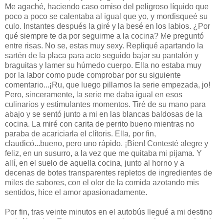
Me agaché, haciendo caso omiso del peligroso líquido que
poco a poco se calentaba al igual que yo, y mordisqueé su
culo. Instantes después la giré y la besé en los labios. ¿Por
qué siempre te da por seguirme a la cocina? Me preguntó
entre risas. No se, estas muy sexy. Repliqué apartando la
sartén de la placa para acto seguido bajar su pantalón y
braguitas y lamer su húmedo cuerpo. Ella no estaba muy
por la labor como pude comprobar por su siguiente
comentario...¡Ru, que luego pillamos la serie empezada, jo!
Pero, sinceramente, la serie me daba igual en esos
culinarios y estimulantes momentos. Tiré de su mano para
abajo y se sentó junto a mi en las blancas baldosas de la
cocina. La miré con carita de perrito bueno mientras no
paraba de acariciarla el clítoris. Ella, por fin,
claudicó...bueno, pero uno rápido. ¡Bien! Contesté alegre y
feliz, en un susurro, a la vez que me quitaba mi pijama. Y
allí, en el suelo de aquella cocina, junto al horno y a
decenas de botes transparentes repletos de ingredientes de
miles de sabores, con el olor de la comida azotando mis
sentidos, hice el amor apasionadamente.
Por fin, tras veinte minutos en el autobús llegué a mi destino