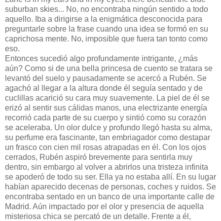
suburban skies... No, no encontraba ningún sentido a todo
aquello. Iba a dirigirse a la enigmática desconocida para
preguntarle sobre la frase cuando una idea se formó en su
caprichosa mente. No, imposible que fuera tan tonto como
eso.
Entonces sucedió algo profundamente intrigante, ¿más
aún? Como si de una bella princesa de cuento se tratara se
levantó del suelo y pausadamente se acercó a Rubén. Se
agachó al llegar a la altura donde él seguía sentado y de
cuclillas acarició su cara muy suavemente. La piel de él se
erizó al sentir sus cálidas manos, una electrizante energía
recorrió cada parte de su cuerpo y sintió como su corazón
se aceleraba. Un olor dulce y profundo llegó hasta su alma,
su perfume era fascinante, tan embriagador como destapar
un frasco con cien mil rosas atrapadas en él. Con los ojos
cerrados, Rubén aspiró brevemente para sentirla muy
dentro, sin embargo al volver a abrirlos una tristeza infinita
se apoderó de todo su ser. Ella ya no estaba allí. En su lugar
habían aparecido decenas de personas, coches y ruidos. Se
encontraba sentado en un banco de una importante calle de
Madrid. Aún impactado por el olor y presencia de aquella
misteriosa chica se percató de un detalle. Frente a él,