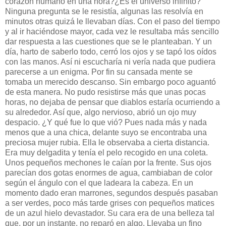
corazón humano en una hora?¿Es el universo infinito?
Ninguna pregunta se le resistía, algunas las resolvía en
minutos otras quizá le llevaban días. Con el paso del tiempo
y al ir haciéndose mayor, cada vez le resultaba más sencillo
dar respuesta a las cuestiones que se le planteaban. Y un
día, harto de saberlo todo, cerró los ojos y se tapó los oídos
con las manos. Así ni escucharía ni vería nada que pudiera
parecerse a un enigma. Por fin su cansada mente se
tomaba un merecido descanso. Sin embargo poco aguantó
de esta manera. No pudo resistirse más que unas pocas
horas, no dejaba de pensar que diablos estaría ocurriendo a
su alrededor. Así que, algo nervioso, abrió un ojo muy
despacio. ¿Y qué fue lo que vió? Pues nada más y nada
menos que a una chica, delante suyo se encontraba una
preciosa mujer rubia. Ella le observaba a cierta distancia.
Era muy delgadita y tenía el pelo recogido en una coleta.
Unos pequeños mechones le caían por la frente. Sus ojos
parecían dos gotas enormes de agua, cambiaban de color
según el ángulo con el que ladeara la cabeza. En un
momento dado eran marrones, segundos después pasaban
a ser verdes, poco más tarde grises con pequeños matices
de un azul hielo devastador. Su cara era de una belleza tal
que, por un instante, no reparó en algo. Llevaba un fino