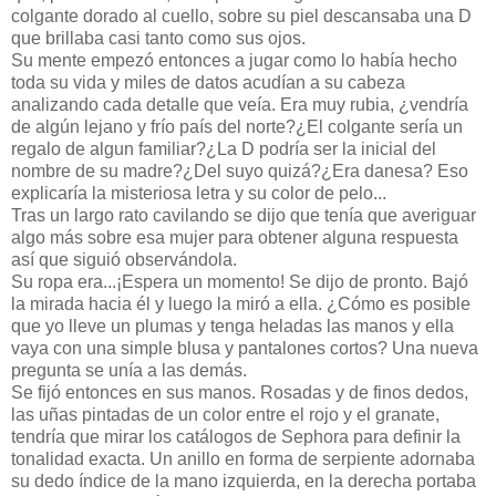
colgante dorado al cuello, sobre su piel descansaba una D
que brillaba casi tanto como sus ojos.
Su mente empezó entonces a jugar como lo había hecho
toda su vida y miles de datos acudían a su cabeza
analizando cada detalle que veía. Era muy rubia, ¿vendría
de algún lejano y frío país del norte?¿El colgante sería un
regalo de algun familiar?¿La D podría ser la inicial del
nombre de su madre?¿Del suyo quizá?¿Era danesa? Eso
explicaría la misteriosa letra y su color de pelo...
Tras un largo rato cavilando se dijo que tenía que averiguar
algo más sobre esa mujer para obtener alguna respuesta
así que siguió observándola.
Su ropa era...¡Espera un momento! Se dijo de pronto. Bajó
la mirada hacia él y luego la miró a ella. ¿Cómo es posible
que yo lleve un plumas y tenga heladas las manos y ella
vaya con una simple blusa y pantalones cortos? Una nueva
pregunta se unía a las demás.
Se fijó entonces en sus manos. Rosadas y de finos dedos,
las uñas pintadas de un color entre el rojo y el granate,
tendría que mirar los catálogos de Sephora para definir la
tonalidad exacta. Un anillo en forma de serpiente adornaba
su dedo índice de la mano izquierda, en la derecha portaba