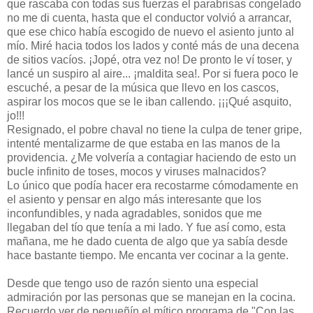
que rascaba con todas sus fuerzas el parabrisas congelado
no me di cuenta, hasta que el conductor volvió a arrancar,
que ese chico había escogido de nuevo el asiento junto al
mío. Miré hacia todos los lados y conté más de una decena
de sitios vacíos. ¡Jopé, otra vez no! De pronto le ví toser, y
lancé un suspiro al aire... ¡maldita sea!. Por si fuera poco le
escuché, a pesar de la música que llevo en los cascos,
aspirar los mocos que se le iban callendo. ¡¡¡Qué asquito,
jo!!!
Resignado, el pobre chaval no tiene la culpa de tener gripe,
intenté mentalizarme de que estaba en las manos de la
providencia. ¿Me volvería a contagiar haciendo de esto un
bucle infinito de toses, mocos y viruses malnacidos?
Lo único que podía hacer era recostarme cómodamente en
el asiento y pensar en algo más interesante que los
inconfundibles, y nada agradables, sonidos que me
llegaban del tío que tenía a mi lado. Y fue así como, esta
mañana, me he dado cuenta de algo que ya sabía desde
hace bastante tiempo. Me encanta ver cocinar a la gente.
Desde que tengo uso de razón siento una especial
admiración por las personas que se manejan en la cocina.
Recuerdo ver de pequeñín el mítico programa de "Con las