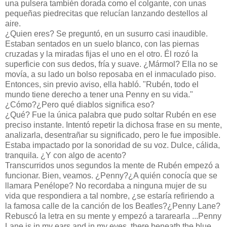
una pulsera también dorada como el colgante, con unas
pequeñas piedrecitas que relucían lanzando destellos al
aire.
¿Quien eres? Se preguntó, en un susurro casi inaudible.
Estaban sentados en un suelo blanco, con las piernas
cruzadas y la miradas fijas el uno en el otro. Él rozó la
superficie con sus dedos, fría y suave. ¿Mármol? Ella no se
movía, a su lado un bolso reposaba en el inmaculado piso.
Entonces, sin previo aviso, ella habló. "Rubén, todo el
mundo tiene derecho a tener una Penny en su vida."
¿Cómo?¿Pero qué diablos significa eso?
¿Qué? Fue la única palabra que pudo soltar Rubén en ese
preciso instante. Intentó repetir la dichosa frase en su mente,
analizarla, desentrañar su significado, pero le fue imposible.
Estaba impactado por la sonoridad de su voz. Dulce, cálida,
tranquila. ¿Y con algo de acento?
Transcurridos unos segundos la mente de Rubén empezó a
funcionar. Bien, veamos. ¿Penny?¿A quién conocía que se
llamara Penélope? No recordaba a ninguna mujer de su
vida que respondiera a tal nombre, ¿se estaría refiriendo a
la famosa calle de la canción de los Beatles?¿Penny Lane?
Rebuscó la letra en su mente y empezó a tararearla ...Penny
Lane is in my ears and in my eyes, there beneath the blue