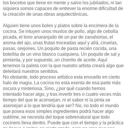
los bocetos que tiene en mente y salvo los jubilados, ni tan
siquiera somos capaces de entrever la enorme dificultad de
la creación de unas obras arquitectónicas.
Alguien tiene unos boles y platos sobre la encimera de la
cocina. Se intuyen unos muslos de pollo, algo de cebolla
picada, el tono anaranjado de un par de zanahorias, el
aroma del ajo, unas frutas troceadas aquí y allá, ciruelas,
pasas, orejones. Un poquito de pasta recién cocida, una
botellita de un vino blanco cualquiera. Un poquito de sal y
pimienta, y por supuesto, un chorrito de aceite. Aquí
tenemos la paleta con la que nuestro artista creará algo que
deleitará nuestros sentidos.
No obstante, todo proceso artístico esta envuelto en cierto
halo de magia. La cocina no esta exenta de esa parte más
oscura y misteriosa. Sino,
¿por qué cuando hemos
intentado hacer algo, y tras invertir tres o cuatro veces más
tiempo del que te aconsejan, ni el sabor ni la pinta se
asemejan a lo que tendría que ser? No, n
o todo el mundo
que posea esos simples ingredientes podrá hacer algo
sublime, se necesita del toque sobrenatural que todo
cocinero lleva dentro. Puede que con el tiempo y la práctica