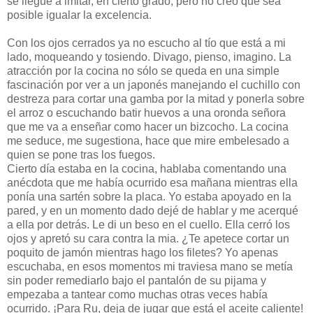
se llegue a imitar, en cierto grado, pero no creo que sea
posible igualar la excelencia.
Con los ojos cerrados ya no escucho al tío que está a mi
lado, moqueando y tosiendo. Divago, pienso, imagino. La
atracción por la cocina no sólo se queda en una simple
fascinación por ver a un japonés manejando el cuchillo con
destreza para cortar una gamba por la mitad y ponerla sobre
el arroz o escuchando batir huevos a una oronda señora
que me va a enseñar como hacer un bizcocho. La cocina
me seduce, me sugestiona, hace que mire embelesado a
quien se pone tras los fuegos.
Cierto día estaba en la cocina, hablaba comentando una
anécdota que me había ocurrido esa mañana mientras ella
ponía una sartén sobre la placa. Yo estaba apoyado en la
pared, y en un momento dado dejé de hablar y me acerqué
a ella por detrás. Le di un beso en el cuello. Ella cerró los
ojos y apretó su cara contra la mia. ¿Te apetece cortar un
poquito de jamón mientras hago los filetes? Yo apenas
escuchaba, en esos momentos mi traviesa mano se metía
sin poder remediarlo bajo el pantalón de su pijama y
empezaba a tantear como muchas otras veces había
ocurrido. ¡Para Ru, deja de jugar que está el aceite caliente!