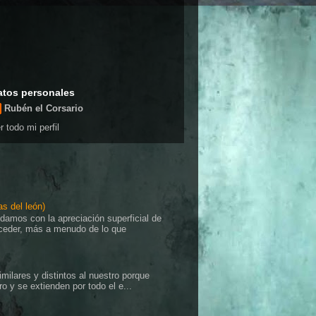
atos personales
Rubén el Corsario
r todo mi perfil
as del león)
damos con la apreciación superficial de
ceder, más a menudo de lo que
imilares y distintos al nuestro porque
o y se extienden por todo el e...