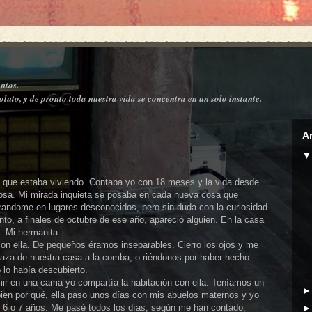
ntos.
luto, y de pronto toda nuestra vida se concentra en un solo instante.
A
 el que estaba viviendo. Contaba yo con 18 meses y la vida desde
sa. Mi mirada inquieta se posaba en cada nueva cosa que
andome en lugares desconocidos, pero sin duda con la curiosidad
to, a finales de octubre de ese año, apareció alguien. En la casa
. Mi hermanita.
on ella. De pequeños éramos inseparables. Cierro los ojos y me
raza de nuestra casa a la comba, o riéndonos por haber hecho
 lo había descubierto.
r en una cama yo compartía la habitación con ella. Teníamos un
ien por qué, ella paso unos días con mis abuelos maternos y yo
 6 o 7 años. Me pasé todos los días, según me han contado,