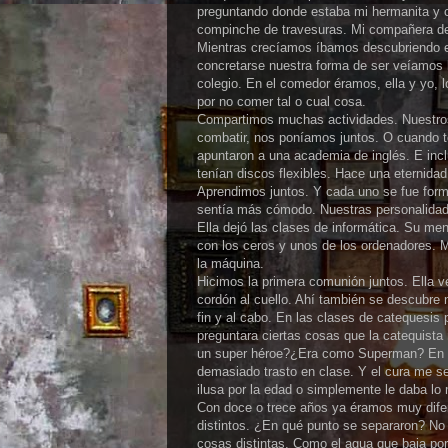
preguntando donde estaba mi hermanita y c
compinche de travesuras. Mi compañera de
Mientras crecíamos íbamos descubriendo e
concretarse nuestra forma de ser veíamos
colegio. En el comedor éramos, ella y yo,
por no comer tal o cual cosa.
Compartimos muchas actividades. Nuestros
combatir, nos poníamos juntos. O cuando to
apuntaron a una academia de inglés. E inc
tenían discos flexibles. Hace una eternidad
Aprendimos juntos. Y cada uno se fue form
sentía más cómodo. Nuestras personalidad
Ella dejó las clases de informática. Su me
con los ceros y unos de los ordenadores. M
la máquina.
Hicimos la primera comunión juntos. Ella ve
cordón al cuello. Ahí también se descubre 
fin y al cabo. En las clases de catequesi
preguntara ciertas cosas que la catequist
un super héroe?¿Era como Superman? En m
demasiado trasto en clase. Y el cura me 
ilusa por la edad o simplemente le daba lo
Con doce o trece años ya éramos muy difer
distintos. ¿En qué punto se separaron? No 
cosas distintas. Como el agua que baja por