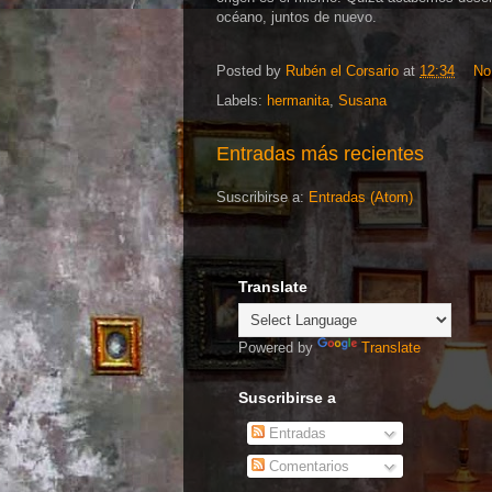
océano, juntos de nuevo.
Posted by
Rubén el Corsario
at
12:34
No
Labels:
hermanita
,
Susana
Entradas más recientes
Suscribirse a:
Entradas (Atom)
Translate
Powered by
Translate
Suscribirse a
Entradas
Comentarios