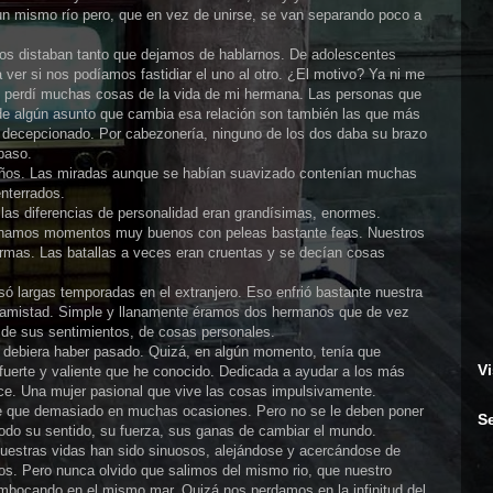
n mismo río pero, que en vez de unirse, se van separando poco a
os distaban tanto que dejamos de hablarnos. De adolescentes
ver si nos podíamos fastidiar el uno al otro. ¿El motivo? Ya ni me
Me perdí muchas cosas de la vida de mi hermana. Las personas que
e algún asunto que cambia esa relación son también las que más
 decepcionado. Por cabezonería, ninguno de los dos daba su brazo
 paso.
ños. Las miradas aunque se habían suavizado contenían muchas
nterrados.
las diferencias de personalidad eran grandísimas, enormes.
ternamos momentos muy buenos con peleas bastante feas. Nuestros
rmas. Las batallas a veces eran cruentas y se decían cosas
só largas temporadas en el extranjero. Eso enfrió bastante nuestra
o amistad. Simple y llanamente éramos dos hermanos que de vez
de sus sentimientos, de cosas personales.
 debiera haber pasado. Quizá, en algún momento, tenía que
Vi
fuerte y valiente que he conocido. Dedicada a ayudar a los más
ice. Una mujer pasional que vive las cosas impulsivamente.
que demasiado en muchas ocasiones. Pero no se le deben poner
S
 todo su sentido, su fuerza, sus ganas de cambiar el mundo.
nuestras vidas han sido sinuosos, alejándose y acercándose de
os. Pero nunca olvido que salimos del mismo rio, que nuestro
bocando en el mismo mar. Quizá nos perdamos en la infinitud del