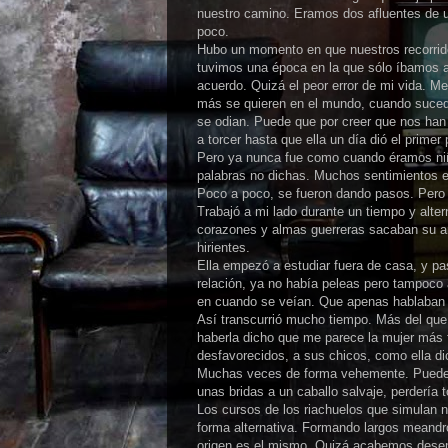
nuestro camino. Eramos dos afluentes de u
poco.
Hubo un momento en que nuestros recorrid
tuvimos una época en la que sólo íbamos a 
acuerdo. Quizá el peor error de mi vida. 
más se quieren en el mundo, cuando suced
se odian. Puede que por creer que nos han
a torcer hasta que ella un día dió el primer
Pero ya nunca fue como cuando éramos ni
palabras no dichas. Muchos sentimientos e
Poco a poco, se fueron dando pasos. Pero 
Trabajó a mi lado durante un tiempo y al
corazones y almas guerreras sacaban su a
hirientes.
Ella empezó a estudiar fuera de casa, y pa
relación, ya no había peleas pero tampoc
en cuando se veían. Que apenas hablaban 
Así transcurrió mucho tiempo. Más del que
haberla dicho que me parece la mujer más 
desfavorecidos, a sus chicos, como ella d
Muchas veces de forma vehemente. Puede 
unas bridas a un caballo salvaje, perdería
Los cursos de los riachuelos que simulan 
forma alternativa. Formando largos meandr
origen es el mismo. Quizá acabemos desem