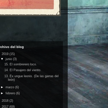
rchivo del blog
▼
2019
(15)
▼
junio
(3)
15. El sombrerero loco.
14. El Pasajero del viento.
13. Ex ungue leonis. (De las garras del
león)
►
marzo
(6)
►
febrero
(6)
►
2018
(2)
►
2017
(69)