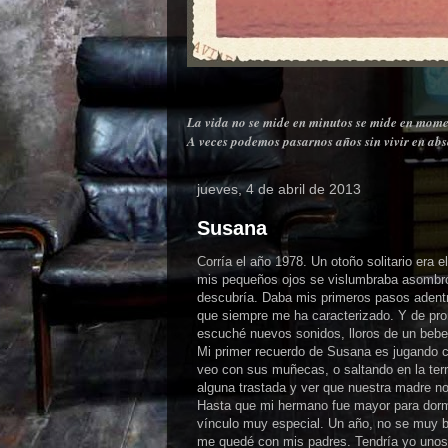
La vida no se mide en minutos se mide en mome
A veces podemos pasarnos años sin vivir en abso
jueves, 4 de abril de 2013
Susana
Corría el año 1978. Un otoño solitario era
mis pequeños ojos se vislumbraba asombro
descubría. Daba mis primeros pasos adentr
que siempre me ha caracterizado. Y de pron
escuché nuevos sonidos, lloros de un bebe
Mi primer recuerdo de Susana es jugando c
veo con sus muñecas, o saltando en la ter
alguna trastada y ver que nuestra madre no
Hasta que mi hermano fue mayor para dormi
vínculo muy especial. Un año, no se muy b
me quedé con mis padres. Tendría yo unos