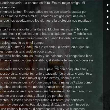
uando volvería. La echaba en falta. Era mi mejor amiga. Mi
 aventuras.
l mundo juntos. En esos años en los que todavía estaba por
 las cosas de forma similar. Teníamos amigos comunes en el
 los que nos quedábamos los últimos y la profesora nos regañaba
 padres nos apuntaron a Karate. Muchas veces, a la hora de
caba hacer ejercicios uno lo hacía al lado del otro. También nos
luso a unas clases de informática cuando los ordenadores aún
. Lejos, muy lejos en el tiempo.
ando a su ritmo. Cada uno fue creando un hábitat en el que se
es fueron distanciandose poco a poco.
nte, más hecha para las letras y las palabras, no congeniaba bien
i mente, más racional y analítica, disfrutaba tecleando órdenes a
stida de blanco, con lacito en el pelo. Yo con chaqueta azul y
nuestro distanciamiento, lento y pausado, pero distanciamiento al
s por mi edad, un año mayor que los demás, hacía que me
a no sabía responder. ¿Por qué Jesus hacía milagros? ¿Era como
uchas ocasiones me mandó a hablar con el cura por ser
sermoneaba diciendo que tenía que dar ejemplo. Mi hermana, más
 mismo una cosa u otra, callaba y se portaba bien.
entes. Nuestras vidas empezaban a discurrir por senderos
se muy bien decirlo. Fue algo natural. Cada uno se interesó por
 una colina y busca su discurrir natural, ella y yo buscamos